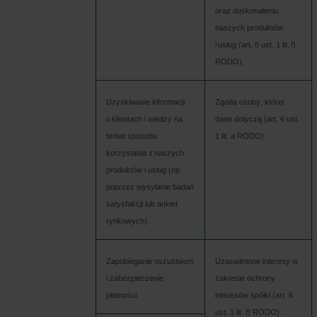
inistratorem Twoim danych osobowych.
oraz doskonaleniu 
naszych produktów 
i usług (art. 6 ust. 1 lit. f) 
RODO).
Uzyskiwanie informacji 
Zgoda osoby, której 
o klientach i wiedzy na 
dane dotyczą (art. 6 ust. 
temat sposobu 
1 lit. a RODO).
korzystania z naszych 
produktów i usług (np. 
poprzez wysyłanie badań 
satysfakcji lub ankiet 
rynkowych).
Zapobieganie oszustwom 
Uzasadnione interesy w 
i zabezpieczenie 
zakresie ochrony 
płatności.
interesów 
spółki (art. 6 
ust. 1 lit. f) RODO).