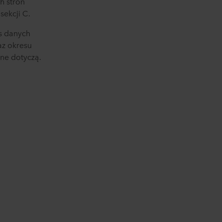
h stron
sekcji C.
as danych
az okresu
ne dotyczą.