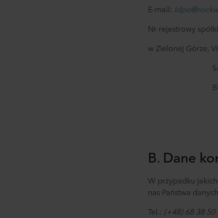
E-mail:
ldpo@rockw
Nr rejestrowy spółki
w Zielonej
Górze
,
V
S
BDO 000
B.
Dane ko
W przypadku jakichk
nas Państwa danych
Tel.:
(+48) 68 38 50