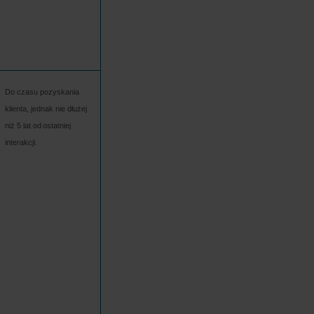
Do czasu pozyskania 
klienta, jednak nie dłużej 
niż 5 lat od ostatniej 
interakcji.