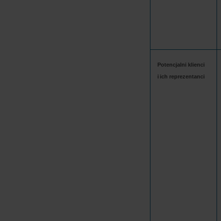
Potencjalni klienci 
i ich reprezentanci