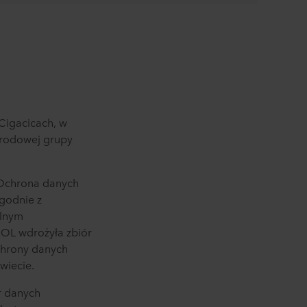
Cigacicach
, w
rodowej grupy
 Ochrona danych
godnie z
ólnym
OL wdrożyła zbiór
chrony danych
wiecie.
r danych