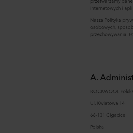
przetwarzamy dane 
internetowych i apli
Nasza Polityka pry
osobowych, sposobu
przechowywania. Po
A.
Administ
ROCKWOOL Polska S
Ul. Kwiatowa 14
66-131 Cigacice
Polska