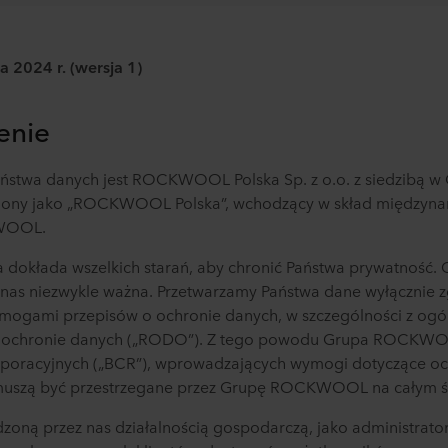
ca
2024 r
.
(wersja 1)
enie
ństwa danych jest
ROCKWOOL Polska Sp. z o.o. z siedzibą w 
lony jako „
ROCKWOOL
Polska
”, wchodzący w skład
międzyna
KWOOL.
a
dokłada wszelkich starań, aby chronić Państwa prywatność.
 nas niezwykle ważna. Przetwarzamy Państwa dane wyłącznie z
mogami przepisów o ochronie danych, w szczególności z og
 ochronie danych („RODO”). Z tego powodu Grupa ROCKWO
rporacyjnych („BCR”), wprowadzających wymogi dotyczące o
muszą być przestrzegane przez Grupę ROCKWOOL na całym ś
zoną przez nas działalnością
gospodarczą,
jako administrato