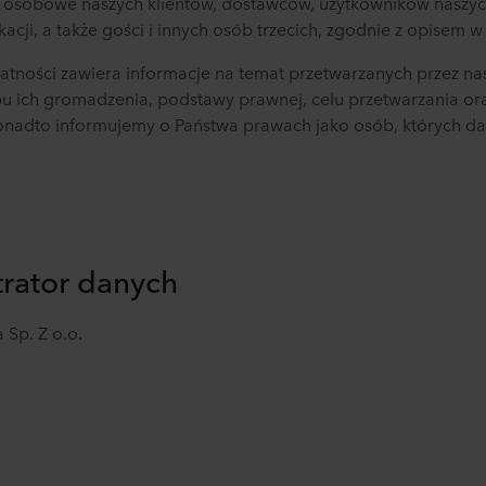
osobowe naszych klientów, dostawców, użytkowników naszyc
kacji, a także gości i innych osób trzecich, zgodnie z opisem w 
watności zawiera informacje na temat przetwarzanych przez n
 ich gromadzenia, podstawy prawnej, celu przetwarzania or
nadto informujemy o Państwa prawach jako osób, których da
rator danych
p. Z o.o.