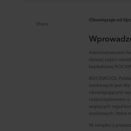
Obowiązuje od
lip
Share
Wprowadz
Administratorem Pa
dalszej części okreś
kapitałowej ROC
ROCKWOOL
Polsk
osobowych jest dla
obowiązującymi wy
rozporządzeniem o
wiążących reguł ko
osobowych, które 
W związku z prowad