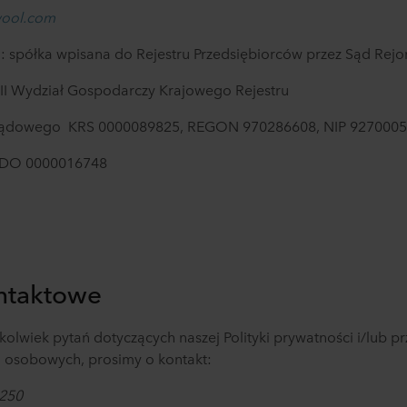
ool.com
:
spółka wpisana do Rejestru Przedsiębiorców przez Sąd Re
III Wydział Gospodarczy Krajowego Rejestru
ądowego
KRS
0000089825, REGON 970286608
,
NIP
9
270005
0016748
ntaktowe
olwiek pytań dotyczących naszej Polityki prywatności i/lub p
 osobowych, prosimy o kontakt
:
 250