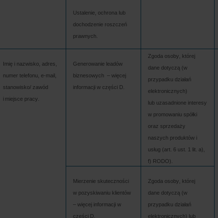
Ustalenie, ochrona lub 
dochodzenie roszczeń 
prawnych.
Zgoda osoby, której 
Imię i nazwisko, adres, 
Generowanie 
leadów
dane dotyczą (w 
numer telefonu, e-mail, 
biznesowych  –
 więcej 
przypadku działań 
stanowisko
/ 
zawód
informacji w części D.
elektronicznych) 
i miejsce pracy.
lub uzasadnione interesy 
w promowaniu spółki 
oraz sprzedaży 
naszych produktów i 
usług (art. 6 ust. 1 
lit. 
a),
f) RODO).
Mierzenie skuteczności 
Zgoda osoby, której 
w pozyskiwaniu klientów 
dane dotyczą (w 
– więcej informacji w 
przypadku działań 
części D.
elektronicznych) lub 