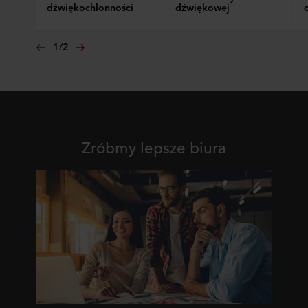
dźwiękochłonności
dźwiękowej
1
/
2
Zróbmy lepsze biura