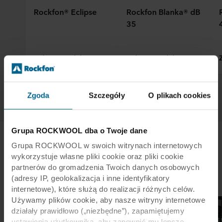
Rockfon® Eclipse
Rockfon Blanka® dB
35
Zobacz produkty
Zobacz produkty
1
/
6
Zgoda
Szczegóły
O plikach cookies
Grupa ROCKWOOL dba o Twoje dane
Grupa ROCKWOOL w swoich witrynach internetowych
wykorzystuje własne pliki cookie oraz pliki cookie
Analizy przypadków
partnerów do gromadzenia Twoich danych osobowych
(adresy IP, geolokalizacja i inne identyfikatory
internetowe), które służą do realizacji różnych celów.
Używamy plików cookie, aby nasze witryny internetowe
działały prawidłowo („niezbędne”), zapamiętujemy
ustawienia użytkownika, aby zapewnić mu lepsze