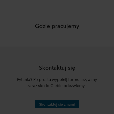
gromadzenia informacji, ogólne opisy gromadzonych
informacji, kto ustanawia poszczególne pliki cookie, linki
do polityki prywatności naszych potencjalnych partnerów
oraz czas przechowywania każdego pliku cookie na
Gdzie pracujemy
urządzeniach końcowych. To Ty decydujesz, w jakich
celach nasze witryny internetowe mogą wykorzystywać
pliki cookie, a tym samym przetwarzać informacje o
Tobie za pośrednictwem plików cookie.
W dowolnej chwili możesz wycofać swoją zgodę w
deklaracji dotyczącej plików cookie w naszej witrynie.
Więcej informacji na temat korzystania przez nas z
Skontaktuj się
plików cookie można znaleźć w rozdziale „Informacje”,
zaś na temat przetwarzania przez nas danych
Pytania? Po prostu wypełnij formularz, a my
osobowych w
Polityce prywatności
, gdzie określono
zaraz się do Ciebie odezwiemy.
między innymi, która konkretnie spółka ROCKWOOL jest
administratorem Twoim danych osobowych.
Skontaktuj się z nami