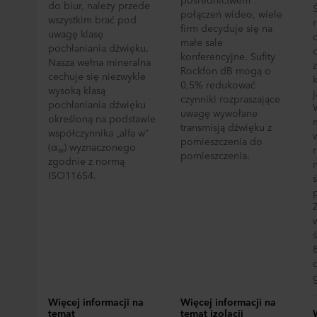
do biur, należy przede
połączeń wideo, wiele
wszystkim brać pod
firm decyduje się na
uwagę klasę
małe sale
pochłaniania dźwięku.
konferencyjne. Sufity
Nasza wełna mineralna
Rockfon dB mogą o
cechuje się niezwykle
0,5% redukować
wysoką klasą
j
czynniki rozpraszające
pochłaniania dźwięku
uwagę wywołane
określoną na podstawie
transmisją dźwięku z
współczynnika „alfa w”
pomieszczenia do
(α
) wyznaczonego
w
pomieszczenia.
zgodnie z normą
ISO11654.
Więcej informacji na
Więcej informacji na
temat
temat izolacji