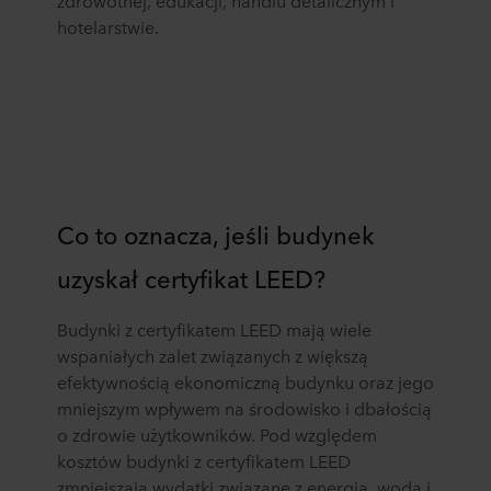
zdrowotnej, edukacji, handlu detalicznym i
hotelarstwie.
Co to oznacza, jeśli budynek
uzyskał certyfikat LEED?
Budynki z certyfikatem LEED mają wiele
wspaniałych zalet związanych z większą
efektywnością ekonomiczną budynku oraz jego
mniejszym wpływem na środowisko i dbałością
o zdrowie użytkowników. Pod względem
kosztów budynki z certyfikatem LEED
zmniejszają wydatki związane z energią, wodą i