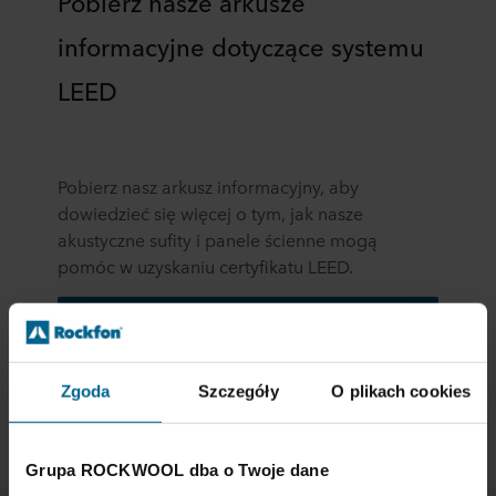
Pobierz nasze arkusze
informacyjne dotyczące systemu
LEED
Pobierz nasz arkusz informacyjny, aby
dowiedzieć się więcej o tym, jak nasze
akustyczne sufity i panele ścienne mogą
pomóc w uzyskaniu certyfikatu LEED.
Pobierz nasze arkusze informacyjne
dotyczące systemu LEED
Zgoda
Szczegóły
O plikach cookies
Grupa ROCKWOOL dba o Twoje dane