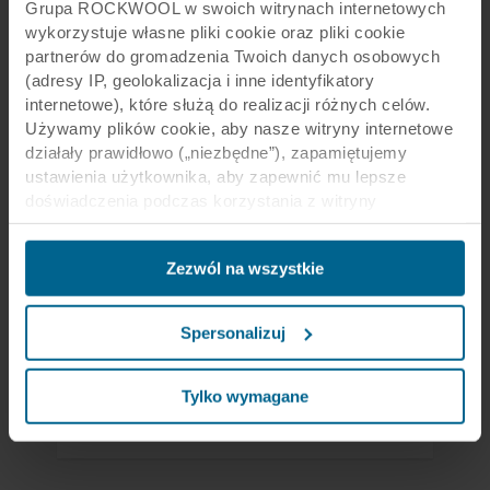
Grupa ROCKWOOL w swoich witrynach internetowych
wykorzystuje własne pliki cookie oraz pliki cookie
partnerów do gromadzenia Twoich danych osobowych
(adresy IP, geolokalizacja i inne identyfikatory
internetowe), które służą do realizacji różnych celów.
Używamy plików cookie, aby nasze witryny internetowe
działały prawidłowo („niezbędne”), zapamiętujemy
ustawienia użytkownika, aby zapewnić mu lepsze
doświadczenia podczas korzystania z witryny
(„funkcjonalne”), analizujemy jego zachowanie w celu
optymalizacji witryn („statystyczne”) oraz
Zezwól na wszystkie
ukierunkowujemy nasze treści i reklamy w mediach
społecznościowych i zewnętrznych witrynach
Nadal masz pytania?
internetowych na podstawie zachowania użytkownika na
Spersonalizuj
naszych stronach („marketingowe”). Informacje o Twoim
Skontaktuj się z nami, aby uzyskać pomoc.
korzystaniu z naszych witryn internetowych mogą być
ujawniane naszym partnerom zajmującym się mediami
Tylko wymagane
społecznościowymi, reklamą i analityką. Nasi partnerzy
Kontakt
biznesowi mogą łączyć te dane z innymi informacjami,
które zostały im przekazane w przeszłości lub które
zebrali w ramach korzystania z ich usług. Partner może