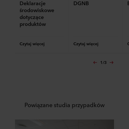
Deklaracje
DGNB
zaś na temat przetwarzania przez nas danych
środowiskowe
osobowych w
Polityce prywatności
, gdzie określono
dotyczące
między innymi, która konkretnie spółka ROCKWOOL jest
produktów
administratorem Twoim danych osobowych.
Czytaj więcej
Czytaj więcej
1
/
3
Powiązane studia przypadków