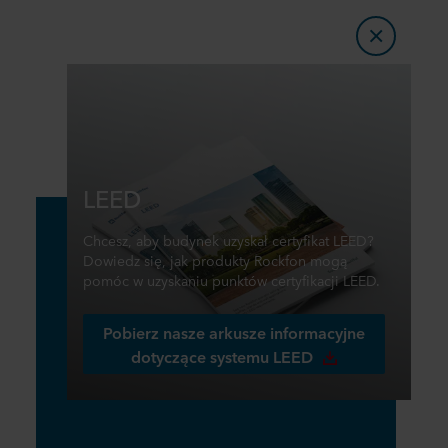
LEED
Chcesz, aby budynek uzyskał certyfikat LEED?
Dowiedz się, jak produkty Rockfon mogą
pomóc w uzyskaniu punktów certyfikacji LEED.
Pobierz nasze arkusze informacyjne
dotyczące systemu LEED