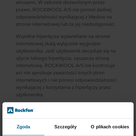
wirusami. W zakresie dozwolonym przez
prawo, ROCKWOOL A/S nie ponosi żadnej
odpowiedzialności wynikającej z błędów na
stronie internetowej lub za jej niedostępność.
Wszelkie hiperłącza wyświetlane na stronie
internetowej służą wyłącznie wygodzie
użytkownika. Jeśli użytkownik decyduje się na
użycie takiego hiperłącza, opuszcza stronę
internetową. ROCKWOOL A/S nie kontroluje
ani nie aprobuje zawartości innych stron
internetowych i nie ponosi odpowiedzialności
wynikającej z korzystania z hiperłączy przez
użytkownika.
Znaki handlowe
ROCKWOOL Rockfon, Rockpanel, Grodan i
Zgoda
Szczegóły
O plikach cookies
Lapinus i/lub nazwy innych produktów, o