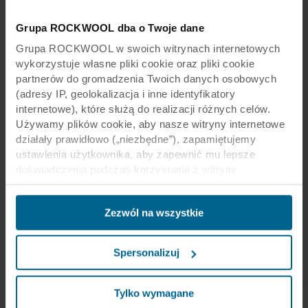
których mowa w niniejszym dokumencie, są
nazwami handlowymi lub zastrzeżonymi
Grupa ROCKWOOL dba o Twoje dane
znakami towarowymi ROCKWOOL A/S i/lub
Grupa ROCKWOOL w swoich witrynach internetowych
podmiotów stowarzyszonych i nie mogą być
wykorzystuje własne pliki cookie oraz pliki cookie
wykorzystywane bez ich uprzedniej pisemnej
partnerów do gromadzenia Twoich danych osobowych
zgody.
(adresy IP, geolokalizacja i inne identyfikatory
internetowe), które służą do realizacji różnych celów.
Używamy plików cookie, aby nasze witryny internetowe
działały prawidłowo („niezbędne”), zapamiętujemy
ustawienia użytkownika, aby zapewnić mu lepsze
doświadczenia podczas korzystania z witryny
(„funkcjonalne”), analizujemy jego zachowanie w celu
optymalizacji witryn („statystyczne”) oraz
Zezwól na wszystkie
ukierunkowujemy nasze treści i reklamy w mediach
społecznościowych i zewnętrznych witrynach
internetowych na podstawie zachowania użytkownika na
Spersonalizuj
naszych stronach („marketingowe”). Informacje o Twoim
korzystaniu z naszych witryn internetowych mogą być
ujawniane naszym partnerom zajmującym się mediami
Tylko wymagane
społecznościowymi, reklamą i analityką. Nasi partnerzy