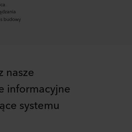
ąca
ądzania
es budowy
z nasze
e informacyjne
ące systemu