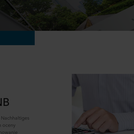
NB
 Nachhaltiges
m oceny
mowanie