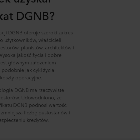
ikat DGNB?
acji DGNB oferuje szeroki zakres
go użytkowników, właścicieli
storów, planistów, architektów i
Wysoka jakość życia i dobre
jest głównym założeniem
podobnie jak cykl życia
 koszty operacyjne.
ologia DGNB ma rzeczywiste
nwestorów. Udowodniono, że
yfikatu DGNB podnosi wartość
zmniejsza liczbę pustostanów i
zpieczeniu kredytów.