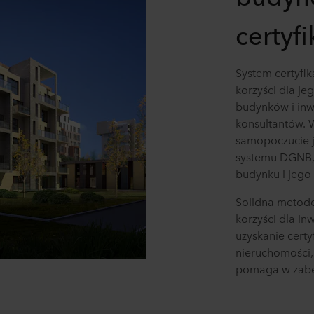
certyf
System certyfik
korzyści dla je
budynków i inwe
konsultantów. 
samopoczucie 
systemu DGNB, 
budynku i jego
Solidna metod
korzyści dla i
uzyskanie cert
nieruchomości, 
pomaga w zabe