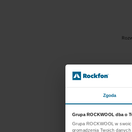
Rozw
Jakość środowi
Zgoda
Grupa ROCKWOOL dba o Tw
Jakość ekonom
Grupa ROCKWOOL w swoich wit
gromadzenia Twoich danych os