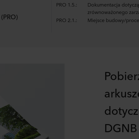
inistratorem Twoim danych osobowych.
PRO 1.5.:
Dokumentacja dotycz
zrównoważonego zarz
 (PRO)
PRO 2.1.:
Miejsce budowy/proc
Pobier
arkusz
dotycz
DGNB