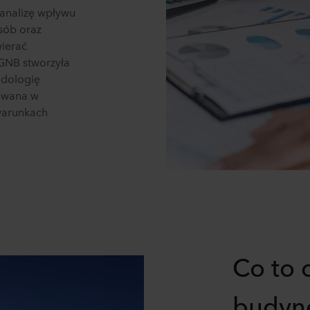
analizę wpływu
sób oraz
wierać
GNB stworzyła
odologię
sowana w
 warunkach
Co to o
budyne