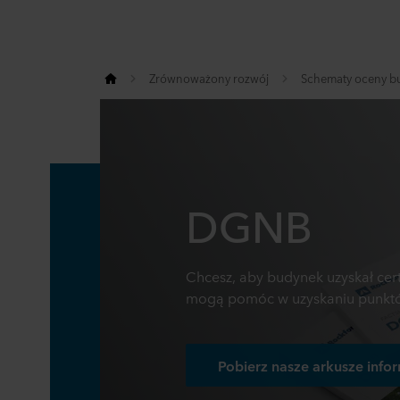
Zrównoważony rozwój
Schematy oceny 
DGNB
Chcesz, aby budynek uzyskał cert
mogą pomóc w uzyskaniu punktów
Pobierz nasze arkusze inf