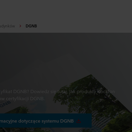
budynków
DGNB
yfikat DGNB? Dowiedz się tutaj, jak produkty Rockfon
 certyfikacji DGNB.
ormacyjne dotyczące systemu DGNB