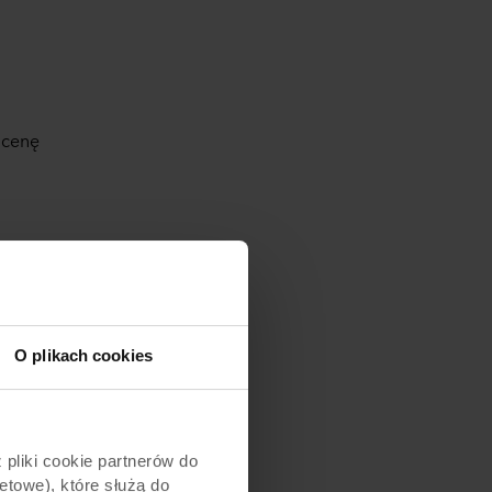
ocenę
ynku
 na środowisko
ycie zasobów
O plikach cookies
stycją
ść adaptacji
pliki cookie partnerów do
etowe), które służą do