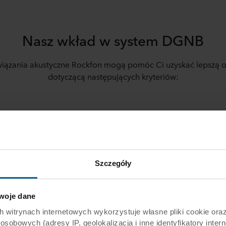
Nasz wkład w system DGNB
iązania akustyczne Rockfon mogą pomóc Ci uzyskać lepszą 
dotyczącą następujących kryteriów:
ENV 1.1.:
Ocena cyklu życia bud
ENV 1.2.:
Lokalne oddziaływanie
ska (ENV)
ENV 1.3.:
Zrównoważone wydob
Szczegóły
ECO 1.1.:
Koszty związane z inwe
oje dane
iczna (ECO)
ECO 2.1.:
Elastyczność i możliwo
rynach internetowych wykorzystuje własne pliki cookie oraz 
obowych (adresy IP, geolokalizacja i inne identyfikatory intern