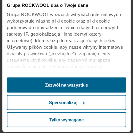
Grupa ROCKWOOL dba o Twoje dane
się nie odkształcą ani nie zwiotczeją, nawet w
wilgotnym środowisku. Zachowują także swoje
Grupa ROCKWOOL w swoich witrynach internetowych
właściwości akustyczne z upływem czasu, dzięki
wykorzystuje własne pliki cookie oraz pliki cookie
czemu możesz mieć pewność, że sufit ma
partnerów do gromadzenia Twoich danych osobowych
(adresy IP, geolokalizacja i inne identyfikatory
równie dobrą akustykę, jak w dniu, w którym
internetowe), które służą do realizacji różnych celów.
został zamontowany.
Używamy plików cookie, aby nasze witryny internetowe
Uzyskaj informacje na temat trwałości naszych
działały prawidłowo („niezbędne”), zapamiętujemy
produktów
ustawienia użytkownika, aby zapewnić mu lepsze
doświadczenia podczas korzystania z witryny
(„funkcjonalne”), analizujemy jego zachowanie w celu
optymalizacji witryn („statystyczne”) oraz
Zezwól na wszystkie
ukierunkowujemy nasze treści i reklamy w mediach
społecznościowych i zewnętrznych witrynach
internetowych na podstawie zachowania użytkownika na
Spersonalizuj
naszych stronach („marketingowe”). Informacje o Twoim
Bezpieczna obsługa i
korzystaniu z naszych witryn internetowych mogą być
ujawniane naszym partnerom zajmującym się mediami
Tylko wymagane
eksploatacja
społecznościowymi, reklamą i analityką. Nasi partnerzy
biznesowi mogą łączyć te dane z innymi informacjami,