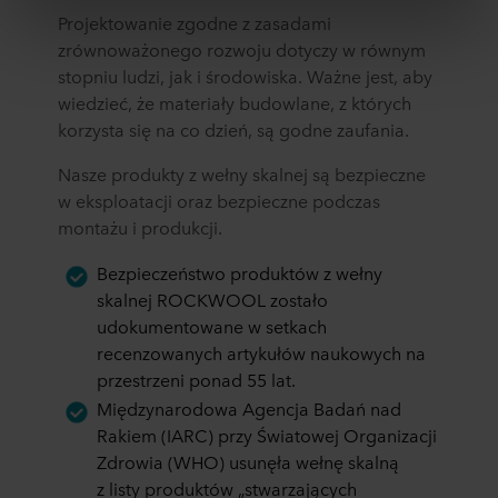
Projektowanie zgodne z zasadami
które zostały im przekazane w przeszłości lub które
zebrali w ramach korzystania z ich usług. Partner może
zrównoważonego rozwoju dotyczy w równym
mieć siedzibę w niezabezpieczonych krajach trzecich,
stopniu ludzi, jak i środowiska. Ważne jest, aby
między innymi w Stanach Zjednoczonych, a akceptując
wiedzieć, że materiały budowlane, z których
pliki cookie przyjmujesz do wiadomości takie przesyłanie
korzysta się na co dzień, są godne zaufania.
danych oraz fakt, że poziom ochrony w kraju trzecim
może nie być taki sam jak w UE/EOG.
Nasze produkty z wełny skalnej są bezpieczne
w eksploatacji oraz bezpieczne podczas
Poniżej można znaleźć więcej informacji na temat celów
montażu i produkcji.
gromadzenia informacji, ogólne opisy gromadzonych
informacji, kto ustanawia poszczególne pliki cookie, linki
Bezpieczeństwo produktów z wełny
do polityki prywatności naszych potencjalnych partnerów
skalnej ROCKWOOL zostało
oraz czas przechowywania każdego pliku cookie na
udokumentowane w setkach
urządzeniach końcowych. To Ty decydujesz, w jakich
recenzowanych artykułów naukowych na
celach nasze witryny internetowe mogą wykorzystywać
przestrzeni ponad 55 lat.
pliki cookie, a tym samym przetwarzać informacje o
Międzynarodowa Agencja Badań nad
Tobie za pośrednictwem plików cookie.
Rakiem (IARC) przy Światowej Organizacji
Zdrowia (WHO) usunęła wełnę skalną
W dowolnej chwili możesz wycofać swoją zgodę w
deklaracji dotyczącej plików cookie w naszej witrynie.
z listy produktów „stwarzających