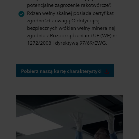
Więcej informacji na temat korzystania przez nas z
potencjalne zagrożenie rakotwórcze”.
plików cookie można znaleźć w rozdziale „Informacje”,
Rdzeń wełny skalnej posiada certyfikat
zaś na temat przetwarzania przez nas danych
zgodności z uwagą Q dotyczącą
osobowych w
Polityce prywatności
, gdzie określono
bezpiecznych włókien wełny mineralnej
między innymi, która konkretnie spółka ROCKWOOL jest
zgodnie z Rozporządzeniami UE (WE) nr
administratorem Twoim danych osobowych.
1272/2008 i dyrektywą 97/69/EWG.
Pobierz naszą kartę charakterystyki