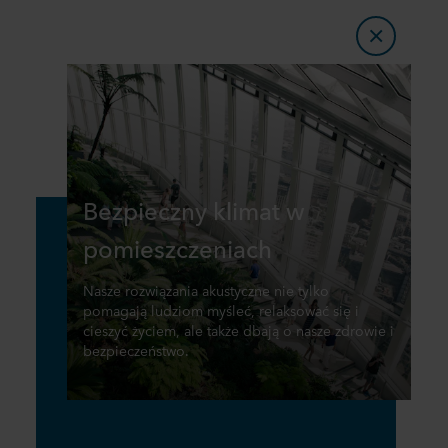
Bezpieczny klimat w
pomieszczeniach
Nasze rozwiązania akustyczne nie tylko
pomagają ludziom myśleć, relaksować się i
cieszyć życiem, ale także dbają o nasze zdrowie i
bezpieczeństwo.