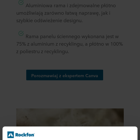
​Aluminiowa rama i zdejmowalne płótno
umożliwiają zarówno łatwą naprawę, jak i
szybkie odświeżenie designu.
​Rama panelu ściennego wykonana jest w
75% z aluminium z recyklingu, a płótno w 100%
z poliestru z recyklingu.
Porozmawiaj z ekspertem Canva