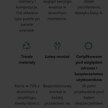
rozmiary i
wygląd swojego
dzięki
kompozycje.
wnętrza w
pochłanianiu
Od układów
dowolnym
dźwięku klasy A.
typu puzzle po
momencie.
panele
oversize.
Trwałe
Łatwy montaż
Certyfikowane
materiały
pod względem
zdrowia i
bezpieczeństwa
użytkowników
Rama w 75% z
Bezproblemowy
W pełni
aluminium z
montaż w
przebadane pod
recyklingu,
każdej
kątem
trwały rdzeń z
przestrzeni, na
bezpieczeństwa