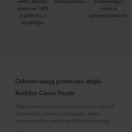
wełny skalnej i
każdej ścianie.
pożarowego i
płótno w 100%
emisji w
z poliestru z
pomieszczeniach.
recyklingu.
Odmień swoją przestrzeń dzięki
Rockfon Canva Puzzle
Połącz wiele paneli ściennych Canva o różnych
rozmiarach i kolorach jak puzzle - twórz
niepowtarzalne aranżacje, które zachwycają.