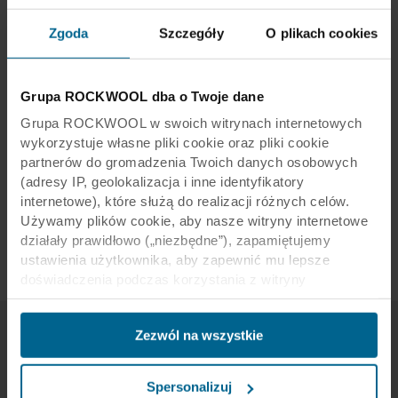
Zgoda
Szczegóły
O plikach cookies
Grupa ROCKWOOL dba o Twoje dane
Grupa ROCKWOOL w swoich witrynach internetowych
wykorzystuje własne pliki cookie oraz pliki cookie
partnerów do gromadzenia Twoich danych osobowych
(adresy IP, geolokalizacja i inne identyfikatory
internetowe), które służą do realizacji różnych celów.
Używamy plików cookie, aby nasze witryny internetowe
działały prawidłowo („niezbędne”), zapamiętujemy
ustawienia użytkownika, aby zapewnić mu lepsze
doświadczenia podczas korzystania z witryny
(„funkcjonalne”), analizujemy jego zachowanie w celu
optymalizacji witryn („statystyczne”) oraz
Zezwól na wszystkie
ukierunkowujemy nasze treści i reklamy w mediach
społecznościowych i zewnętrznych witrynach
Design ściany do każdej
internetowych na podstawie zachowania użytkownika na
Spersonalizuj
naszych stronach („marketingowe”). Informacje o Twoim