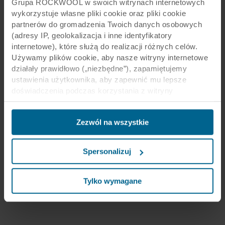
Grupa ROCKWOOL w swoich witrynach internetowych
wykorzystuje własne pliki cookie oraz pliki cookie
partnerów do gromadzenia Twoich danych osobowych
(adresy IP, geolokalizacja i inne identyfikatory
internetowe), które służą do realizacji różnych celów.
Używamy plików cookie, aby nasze witryny internetowe
działały prawidłowo („niezbędne”), zapamiętujemy
ustawienia użytkownika, aby zapewnić mu lepsze
doświadczenia podczas korzystania z witryny
(„funkcjonalne”), analizujemy jego zachowanie w celu
optymalizacji witryn („statystyczne”) oraz
Zezwól na wszystkie
ukierunkowujemy nasze treści i reklamy w mediach
społecznościowych i zewnętrznych witrynach
internetowych na podstawie zachowania użytkownika na
Spersonalizuj
naszych stronach („marketingowe”). Informacje o Twoim
korzystaniu z naszych witryn internetowych mogą być
ujawniane naszym partnerom zajmującym się mediami
Tylko wymagane
społecznościowymi, reklamą i analityką. Nasi partnerzy
biznesowi mogą łączyć te dane z innymi informacjami,
które zostały im przekazane w przeszłości lub które
zebrali w ramach korzystania z ich usług. Partner może