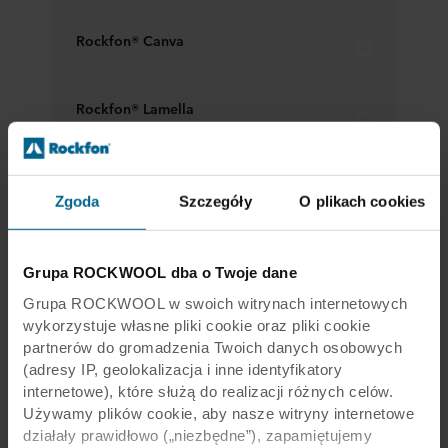
Rockfon® Canva
Rockfon® Lamella
Rockfon® Senses
Zgoda
Szczegóły
O plikach cookies
Grupa ROCKWOOL dba o Twoje dane
Grupa ROCKWOOL w swoich witrynach internetowych
wykorzystuje własne pliki cookie oraz pliki cookie
partnerów do gromadzenia Twoich danych osobowych
(adresy IP, geolokalizacja i inne identyfikatory
internetowe), które służą do realizacji różnych celów.
W projekcie wykorzystaliśmy
Używamy plików cookie, aby nasze witryny internetowe
najnowsze produkty Rockfon, które
działały prawidłowo („niezbędne”), zapamiętujemy