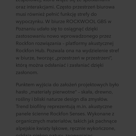
oraz interakcjami. Często przestrzeń biurowa
musi również pełnić funkcję strefy do
wypoczynku. W biurze ROCKWOOL GBS w
Poznaniu udało się to osiągnąć dzięki
zastosowaniu nowo wprowadzonego przez
Rockfon rozwiązania – platformy akustycznej
Rockfon Hub. Pozwala ona na wydzielenie stref
w biurze, tworząc „przestrzeń w przestrzeni”,
którą można odsłaniać i zasłaniać dzięki
zasłonom.
Punktem wyjścia do założeń projektowych było
hasło „materiały pierwotne” – skała, drewno,
rośliny i bliski naturze design dla zmysłów.
Trend biofilny reprezentują m.in. akustyczne
panele ścienne Rockfon Senses. Wykonane z
organicznych materiałów, takich jak pachnące
alpejskie kwiaty łąkowe, ręcznie wykończone,
oddają piękno natury, zapewniając