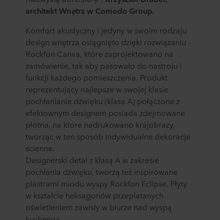
architekt Wn
ę
trz w Comodo Group.
Komfort akustyczny i jedyny w swoim rodzaju
design wnętrza osiągnięto dzięki rozwiązaniu –
Rockfon Canva, które zaprojektowano na
zamówienie, tak aby pasowało do nastroju i
funkcji każdego pomieszczenia. Produkt
reprezentujący najlepsze w swojej klasie
pochłanianie dźwięku (klasa A) połączone z
efektownym designem posiada zdejmowane
płótna, na które nadrukowano krajobrazy,
tworząc w ten sposób indywidualne dekoracje
ścienne.
Designerski detal z klasą A w zakresie
pochłania dźwięku, tworzą też inspirowane
plastrami miodu wyspy Rockfon Eclipse. Płyty
w kształcie heksagonów przeplatanych
oświetleniem zawisły w biurze nad wyspą
kuchenną.