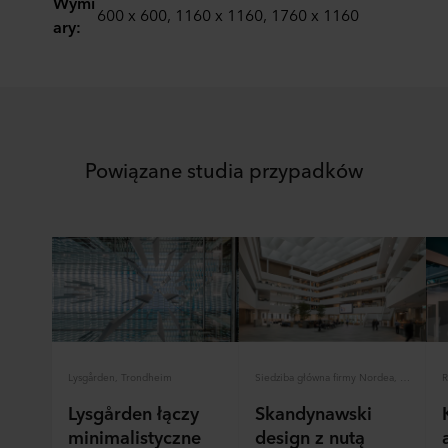
Wymi
600 x 600, 1160 x 1160, 1760 x 1160
ary:
Powiązane studia przypadków
Lysgården, Trondheim
Siedziba główna firmy Nordea, Kopenhaga
R
Lysgården łączy
Skandynawski
minimalistyczne
design z nutą