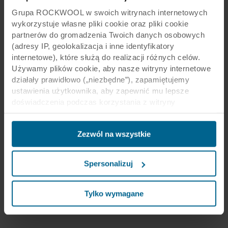
Grupa ROCKWOOL w swoich witrynach internetowych
wykorzystuje własne pliki cookie oraz pliki cookie
partnerów do gromadzenia Twoich danych osobowych
(adresy IP, geolokalizacja i inne identyfikatory
internetowe), które służą do realizacji różnych celów.
Używamy plików cookie, aby nasze witryny internetowe
działały prawidłowo („niezbędne”), zapamiętujemy
ustawienia użytkownika, aby zapewnić mu lepsze
doświadczenia podczas korzystania z witryny
(„funkcjonalne”), analizujemy jego zachowanie w celu
optymalizacji witryn („statystyczne”) oraz
Zezwól na wszystkie
ukierunkowujemy nasze treści i reklamy w mediach
społecznościowych i zewnętrznych witrynach
internetowych na podstawie zachowania użytkownika na
Spersonalizuj
naszych stronach („marketingowe”). Informacje o Twoim
korzystaniu z naszych witryn internetowych mogą być
ujawniane naszym partnerom zajmującym się mediami
Tylko wymagane
społecznościowymi, reklamą i analityką. Nasi partnerzy
biznesowi mogą łączyć te dane z innymi informacjami,
które zostały im przekazane w przeszłości lub które