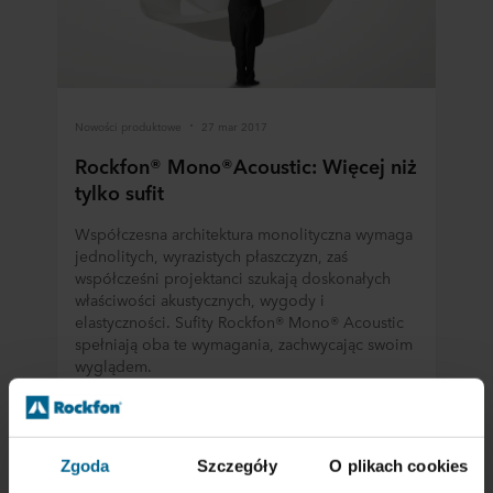
Nowości produktowe
27 mar 2017
Rockfon® Mono®Acoustic: Więcej niż
tylko sufit
Współczesna architektura monolityczna wymaga
jednolitych, wyrazistych płaszczyzn, zaś
współcześni projektanci szukają doskonałych
właściwości akustycznych, wygody i
elastyczności. Sufity Rockfon® Mono® Acoustic
spełniają oba te wymagania, zachwycając swoim
wyglądem.
Czytaj więcej
Zgoda
Szczegóły
O plikach cookies