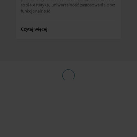
sobie estetykę, uniwersalność zastosowania oraz
deklaracji dotyczącej plików cookie w naszej witrynie.
funkcjonalność
Więcej informacji na temat korzystania przez nas z
plików cookie można znaleźć w rozdziale „Informacje”,
zaś na temat przetwarzania przez nas danych
Czytaj więcej
osobowych w
Polityce prywatności
, gdzie określono
między innymi, która konkretnie spółka ROCKWOOL jest
administratorem Twoim danych osobowych.