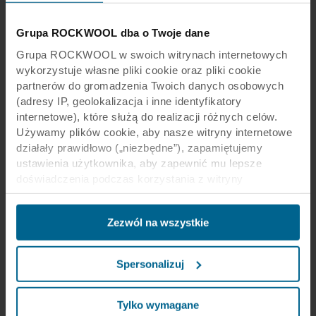
Grupa ROCKWOOL dba o Twoje dane
Grupa ROCKWOOL w swoich witrynach internetowych
wykorzystuje własne pliki cookie oraz pliki cookie
partnerów do gromadzenia Twoich danych osobowych
(adresy IP, geolokalizacja i inne identyfikatory
internetowe), które służą do realizacji różnych celów.
Używamy plików cookie, aby nasze witryny internetowe
działały prawidłowo („niezbędne”), zapamiętujemy
ustawienia użytkownika, aby zapewnić mu lepsze
Nowości produktowe
11 sty 2017
doświadczenia podczas korzystania z witryny
Idealnie biała powierzchnia nowych
(„funkcjonalne”), analizujemy jego zachowanie w celu
wysp sufitowych Rockfon® Eclipse™
optymalizacji witryn („statystyczne”) oraz
rozjaśni każde pomieszczenie
Zezwól na wszystkie
ukierunkowujemy nasze treści i reklamy w mediach
społecznościowych i zewnętrznych witrynach
Marzenie każdego architekta – udoskonalone
internetowych na podstawie zachowania użytkownika na
Spersonalizuj
bezramowe wyspy sufitowe Rockfon Eclipse.
naszych stronach („marketingowe”). Informacje o Twoim
korzystaniu z naszych witryn internetowych mogą być
ujawniane naszym partnerom zajmującym się mediami
Tylko wymagane
Czytaj więcej