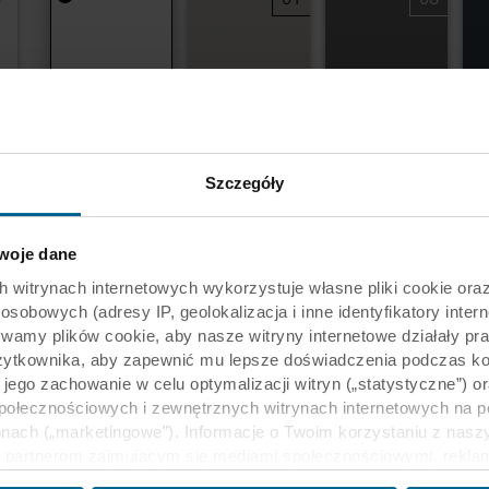
Biały
Stone
Concrete
A
32
47
48
Szczegóły
Eucalyptus
Azure
Storm
oje dane
rynach internetowych wykorzystuje własne pliki cookie oraz 
obowych (adresy IP, geolokalizacja i inne identyfikatory intern
ywamy plików cookie, aby nasze witryny internetowe działały pr
żytkownika, aby zapewnić mu lepsze doświadczenia podczas kor
y jego zachowanie w celu optymalizacji witryn („statystyczne”)
społecznościowych i zewnętrznych witrynach internetowych na 
nach („marketingowe”). Informacje o Twoim korzystaniu z naszy
komendowane zastosowan
partnerom zajmującym się mediami społecznościowymi, reklamą 
e z innymi informacjami, które zostały im przekazane w przeszł