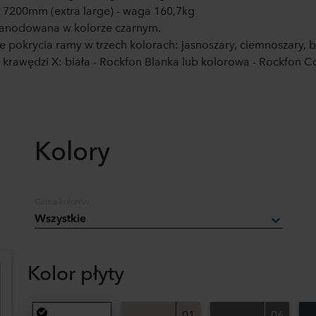
 7200mm (extra large) - waga 160,7kg
anodowana w kolorze czarnym.
e pokrycia ramy w trzech kolorach: jasnoszary, ciemnoszary, bi
o krawędzi X: biała - Rockfon Blanka lub kolorowa - Rockfon C
Kolory
Gama kolorów:
Wszystkie
Kolor płyty
01
06