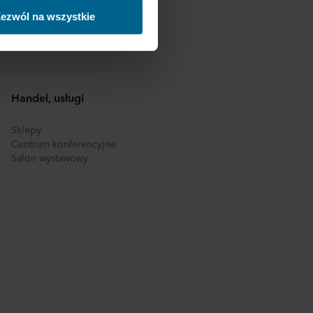
trzecich, między innymi w
ezwól na wszystkie
nie danych oraz fakt, że
sy gromadzonych informacji,
h partnerów oraz czas
Handel, usługi
ch celach nasze witryny
 za pośrednictwem plików
Sklepy
Centrum konferencyjne
Salon wystawowy
ej witrynie. Więcej
macje”, zaś na temat
zy innymi, która konkretnie