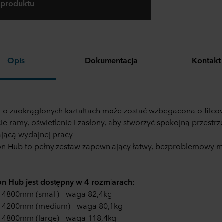
 produktu
Opis
Dokumentacja
Kontakt
o zaokrąglonych kształtach może zostać wzbogacona o filc
ie ramy, oświetlenie i zasłony, aby stworzyć spokojną przestrz
ającą wydajnej pracy
n Hub to pełny zestaw zapewniający łatwy, bezproblemowy 
n Hub jest dostępny w 4 rozmiarach:
 4800mm (small) - waga 82,4kg
x 4200mm (medium) - waga 80,1kg
 4800mm (large) - waga 118,4kg