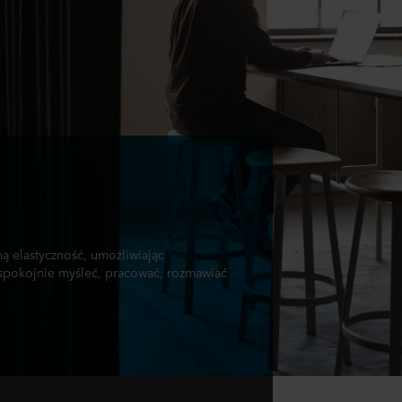
ą elastyczność, umożliwiając
 spokojnie myśleć, pracować, rozmawiać