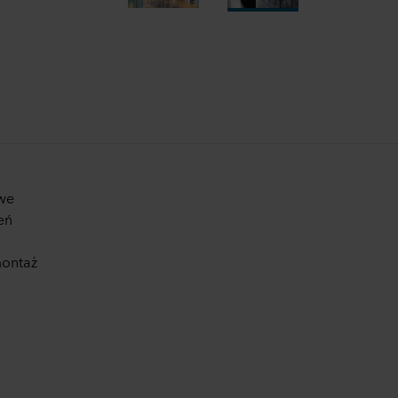
owe
eń
montaż