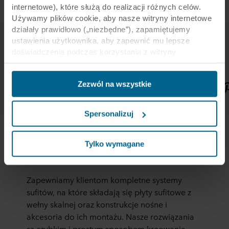
internetowe), które służą do realizacji różnych celów.
Używamy plików cookie, aby nasze witryny internetowe
działały prawidłowo („niezbędne”), zapamiętujemy
ustawienia użytkownika, aby zapewnić mu lepsze
doświadczenia podczas korzystania z witryny
Kontakt
(„funkcjonalne”), analizujemy jego zachowanie w celu
Skontaktuj się z nami!
optymalizacji witryn („statystyczne”) oraz
Zezwól na wszystkie
ukierunkowujemy nasze treści i reklamy w mediach
Kontakt
E-mail
społecznościowych i zewnętrznych witrynach
internetowych na podstawie zachowania użytkownika na
Spersonalizuj
naszych stronach („marketingowe”). Informacje o Twoim
korzystaniu z naszych witryn internetowych mogą być
ujawniane naszym partnerom zajmującym się mediami
Tylko wymagane
O Rockfon
społecznościowymi, reklamą i analityką. Nasi partnerzy
biznesowi mogą łączyć te dane z innymi informacjami,
które zostały im przekazane w przeszłości lub które
Zapewniamy klientom kompletne systemy
zebrali w ramach korzystania z ich usług. Partner może
sufitów, na które składają się płyty sufitowe z
mieć siedzibę w niezabezpieczonych krajach trzecich,
wełny skalnej oraz konstrukcje nośne i
między innymi w Stanach Zjednoczonych, a akceptując
akcesoria do ich montażu. Nasze rozwiązania
pliki cookie przyjmujesz do wiadomości takie przesyłanie
są szybkim i prostym sposobem kreowania