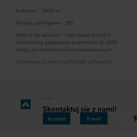
plików cookie można znaleźć w rozdziale „Informacje”,
3
Kubatura – 78424 m
zaś na temat przetwarzania przez nas danych
osobowych w
Polityce prywatności
, gdzie określono
Miejsca parkingowe – 305
między innymi, która konkretnie spółka ROCKWOOL jest
administratorem Twoim danych osobowych.
Miejsca do widowni – 1436 miejsc stałych z
możliwością zwiększenia pojemności do 3200
miejsc po rozłożeniu trybun teleskopowych
Doskonała akustyka hali MOSIR w Puławach
Kontakt
Skontaktuj się z nami!
Kontakt
E-mail