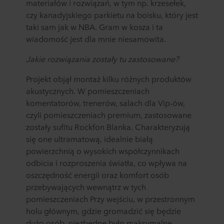
materiałów i rozwiązań, w tym np. krzesełek,
czy kanadyjskiego parkietu na boisku, który jest
taki sam jak w NBA. Gram w kosza i ta
wiadomość jest dla mnie niesamowita.
Jakie rozwiązania zostały tu zastosowane?
Projekt objął montaż kilku różnych produktów
akustycznych. W pomieszczeniach
komentatorów, trenerów, salach dla Vip-ów,
czyli pomieszczeniach premium, zastosowane
zostały sufitu Rockfon Blanka. Charakteryzują
się one ultramatową, idealnie białą
powierzchnią o wysokich współczynnikach
odbicia i rozproszenia światła, co wpływa na
oszczędność energii oraz komfort osób
przebywających wewnątrz w tych
pomieszczeniach Przy wejściu, w przestronnym
holu głównym, gdzie gromadzić się będzie
dużo osób, niezbędne było maksymalne