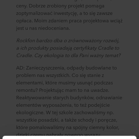
ceny. Dobrze zrobiony projekt pomaga
zoptymalizować inwestycję, a to się zawsze
opłaca. Moim zdaniem praca projektowa wciąż
jest u nas niedoceniana.
Rockfon bardzo dba o zrównoważony rozwój,
a ich produkty posiadają certyfikaty Cradle to
Cradle. Czy ekologia to dla Pani ważny temat?
AD: Zanieczyszczenia, odpady budowlane to
problem nas wszystkich. Co się stanie z
elementami, które musimy usunąć podczas
remontu? Projektując mam to na uwadze.
Reaktywowanie starych budynków, odnawianie
elementów wyposażenia, to też podejście
ekologiczne. W tej szkole zachowaliśmy np.
wszystkie posadzki, a także schody i poręcze,
które pomalowaliśmy na spójny ciemny kolor,
dzięki czemu nabrały nowego wyrazu.