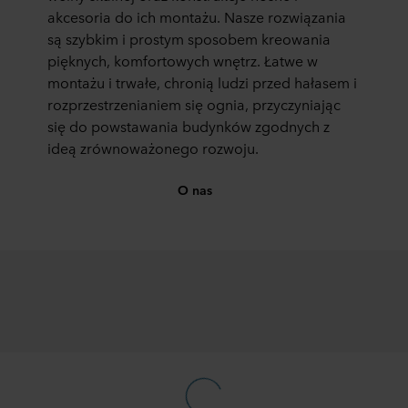
celach nasze witryny internetowe mogą wykorzystywać
akcesoria do ich montażu. Nasze rozwiązania
pliki cookie, a tym samym przetwarzać informacje o
są szybkim i prostym sposobem kreowania
Tobie za pośrednictwem plików cookie.
pięknych, komfortowych wnętrz. Łatwe w
montażu i trwałe, chronią ludzi przed hałasem i
W dowolnej chwili możesz wycofać swoją zgodę w
deklaracji dotyczącej plików cookie w naszej witrynie.
rozprzestrzenianiem się ognia, przyczyniając
Więcej informacji na temat korzystania przez nas z
się do powstawania budynków zgodnych z
plików cookie można znaleźć w rozdziale „Informacje”,
ideą zrównoważonego rozwoju.
zaś na temat przetwarzania przez nas danych
osobowych w
Polityce prywatności
, gdzie określono
O nas
między innymi, która konkretnie spółka ROCKWOOL jest
administratorem Twoim danych osobowych.