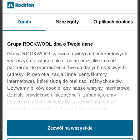
Dziękujemy za rozmowę.
Zgoda
Szczegóły
O plikach cookies
Grupa ROCKWOOL dba o Twoje dane
Grupa ROCKWOOL w swoich witrynach internetowych
Produkty powiązane
wykorzystuje własne pliki cookie oraz pliki cookie
partnerów do gromadzenia Twoich danych osobowych
(adresy IP, geolokalizacja i inne identyfikatory
Rockfon Color-all
internetowe), które służą do realizacji różnych celów.
Płyty i Panele | Sufity modularne | Sufity deco
Używamy plików cookie, aby nasze witryny internetowe
działały prawidłowo („niezbędne”), zapamiętujemy
ustawienia użytkownika, aby zapewnić mu lepsze
Rockfon Color-all Special
doświadczenia podczas korzystania z witryny
Płyty i Panele | Sufity modularne | Sufity deco
(„funkcjonalne”), analizujemy jego zachowanie w celu
optymalizacji witryn („statystyczne”) oraz
Rockfon Blanka
Zezwól na wszystkie
ukierunkowujemy nasze treści i reklamy w mediach
społecznościowych i zewnętrznych witrynach
Płyty i Panele | Sufity modularne | Sufity design