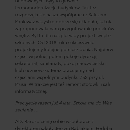
budowlanych. Były to głównie
termomodernizacje budynków. Tak też
rozpoczęła się nasza współpraca z Salezem.
Ponieważ wszystko dobrze się układało, szkoła
zaproponowała nam przygotowanie projektów
wnętrz. Był to dla nas pierwszy projekt wnętrz
szkolnych. Od 2018 roku sukcesywnie
projektujemy kolejne pomieszczenia. Najpierw
części wspólne, potem pokoje dyrekcji,
sekretariat, sanitariaty, pokój nauczycielski i
klub uczniowski. Teraz pracujemy nad
częściami wspólnymi budynku ZSS przy ul.
Prusa. W trakcie jest też remont stołówki i sali
informatycznej.
Pracujecie razem już 4 lata. Szkoła ma do Was
zaufanie …
AD: Bardzo cenię sobie współpracę z
dyrektorem szkoły Jerzym Babiakiem. Podoba