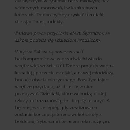
akustycznych w systemie bezramkowym, bez
widocznych mocowań, i w konkretnych
kolorach. Trudno byłoby uzyskać ten efekt,
stosując inne produkty.
Państwa praca przyniosła efekt. Słyszałam, że
szkoła podoba się i dzieciom i rodzicom.
Wnętrza Saleza są nowoczesne i
bezkompromisowe w przeciwieństwie do
wnętrz większości szkół. Dobre projekty wnętrz
kształtują poczucie estetyki, a naszej młodzieży
brakuje obycia estetycznego. Poza tym fajne
wnętrze przyciąga, aż chce się w nim
przebywać. Dzieciaki, które wchodzą do tej
szkoły, od razu mówią, że chcą się tu uczyć. A
będzie jeszcze lepiej, gdy zrealizowana
zostanie koncepcja terenu wokół szkoły z
boiskami, trybunami i terenem rekreacyjnym.