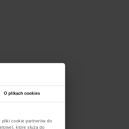
O plikach cookies
pliki cookie partnerów do
etowe), które służą do