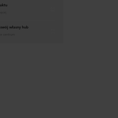
uktu
ięcej
 swój własny hub
je centrum