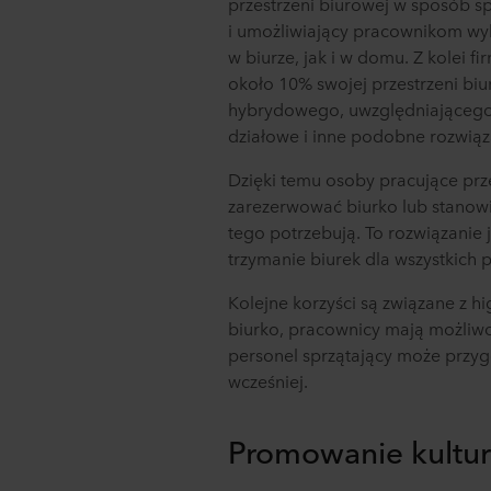
przestrzeni biurowej w sposób s
spółka ROCKWOOL jest adm
i umożliwiający pracownikom w
w biurze, jak i w domu. Z kolei 
około 10% swojej przestrzeni biu
hybrydowego, uwzględniającego
działowe i inne podobne rozwiąz
Dzięki temu osoby pracujące prz
zarezerwować biurko lub stanowis
tego potrzebują. To rozwiązanie j
trzymanie biurek dla wszystkich
Kolejne korzyści są związane z 
biurko, pracownicy mają możliwo
personel sprzątający może przy
wcześniej.
Promowanie kultu