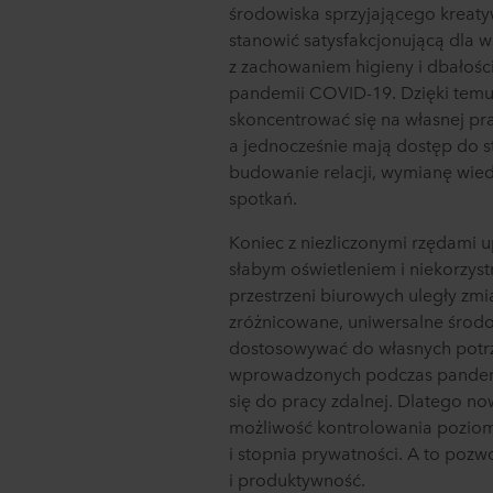
środowiska sprzyjającego kreaty
stanowić satysfakcjonującą dla 
z zachowaniem higieny i dbałości
pandemii COVID-19. Dzięki tem
skoncentrować się na własnej pr
a jednocześnie mają dostęp do s
budowanie relacji, wymianę wie
spotkań.
Koniec z niezliczonymi rzędami 
słabym oświetleniem i niekorzys
przestrzeni biurowych uległy zmi
zróżnicowane, uniwersalne środ
dostosowywać do własnych potrze
wprowadzonych podczas pandemi
się do pracy zdalnej. Dlatego 
możliwość kontrolowania poziomu
i stopnia prywatności. A to poz
i produktywność.