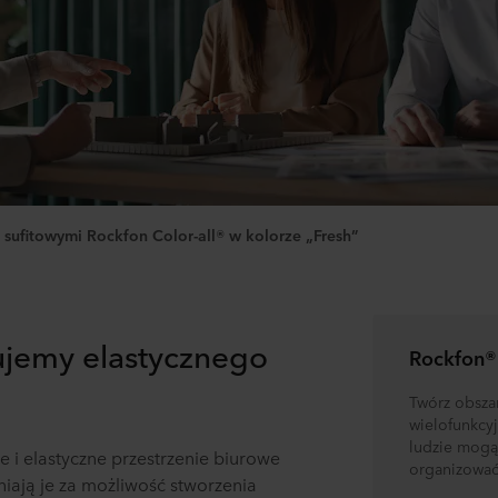
sufitowymi Rockfon Color-all® w kolorze „Fresh”
ujemy elastycznego
Rockfon®
Twórz obszar
wielofunkcyj
ludzie mogą
te i elastyczne przestrzenie biurowe
organizować
iają je za możliwość stworzenia