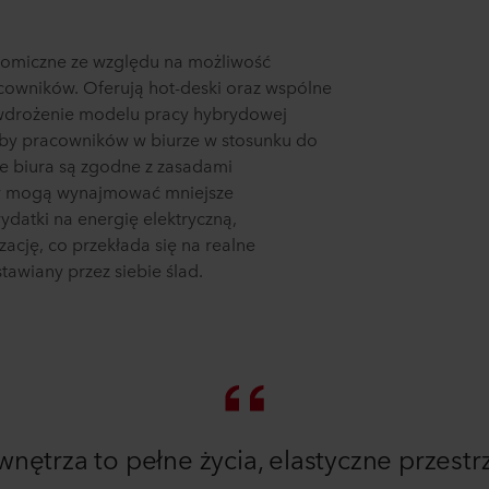
onomiczne ze względu na możliwość
owników. Oferują hot-deski oraz wspólne
 wdrożenie modelu pracy hybrydowej
by pracowników w biurze w stosunku do
ne biura są zgodne z zasadami
y mogą wynajmować mniejsze
datki na energię elektryczną,
zację, co przekłada się na realne
tawiany przez siebie ślad.
ętrza to pełne życia, elastyczne przestr