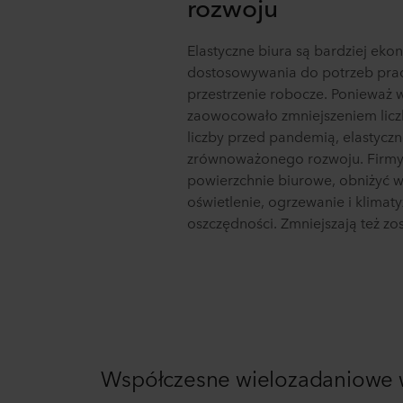
rozwoju
Elastyczne biura są bardziej ek
dostosowywania do potrzeb prac
przestrzenie robocze. Ponieważ
zaowocowało zmniejszeniem licz
liczby przed pandemią, elastycz
zrównoważonego rozwoju. Firm
powierzchnie biurowe, obniżyć wy
oświetlenie, ogrzewanie i klimaty
oszczędności. Zmniejszają też zos
Współczesne wielozadaniowe wn