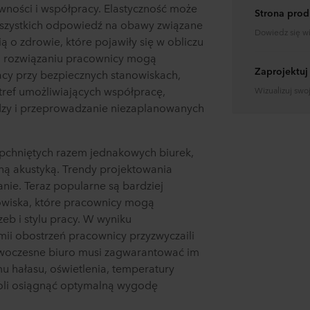
wności i współpracy. Elastyczność może
Strona prod
wszystkich odpowiedź na obawy związane
Dowiedz się w
ą o zdrowie, które pojawiły się w obliczu
u rozwiązaniu pracownicy mogą
Zaprojektuj
acy przy bezpiecznych stanowiskach,
tref umożliwiających współpracę,
Wizualizuj swo
dzy i przeprowadzanie niezaplanowanych
upchniętych razem jednakowych biurek,
tną akustyką. Trendy projektowania
anie. Teraz popularne są bardziej
owiska, które pracownicy mogą
b i stylu pracy. W wyniku
i obostrzeń pracownicy przyzwyczaili
nowoczesne biuro musi zagwarantować im
 hałasu, oświetlenia, temperatury
woli osiągnąć optymalną wygodę