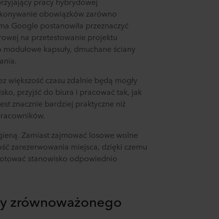
przyjający pracy hybrydowej
inistratorem Twoim danych osobowych.
ykonywanie obowiązków zarówno
firma Google postanowiła przeznaczyć
rowej na przetestowanie projektu
 modułowe kapsuły, dmuchane ściany
ania.
ez większość czasu zdalnie będą mogły
ko, przyjść do biura i pracować tak, jak
est znacznie bardziej praktyczne niż
 pracowników.
higieną. Zamiast zajmować losowe wolne
ść zarezerwowania miejsca, dzięki czemu
gotować stanowisko odpowiednio
ry zrównoważonego