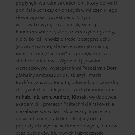
popłynęła wartkim strumieniem, który porwał i
poniósł słuchaczy chłonących w milczeniu jego
słowa wprost z przestrzeni. Po tym
wielowątkowym, skrzącym się swadą i
humorem wstępie, który rozszerzył horyzonty,
nie tylko jeśli chodzi o treści dostępne uchu
(słowo słyszane), ale także wewnętrznemu,
mentalnemu „słuchowi”, rozpoczęła się część
stricte szkoleniowa. Wypełnili ją swoimi
wartościowymi wystąpieniami
Pascal van Dort
,
globalny ambasador ds. akustyki marki
Rockfon, znawca tematu, człowiek o niezwykłej
charyzmie i subtelnym poczuciu humoru, oraz
dr hab. inż. arch. Andrzej Kłosak
, wykładowca
akademicki, profesor Politechniki Krakowskiej,
niezależny konsultant akustyczny, a przy tym
doświadczony praktyk realizujący od lat
projekty akustyczne sal koncertowych, teatrów
oraz budynków biurowych i użyteczności