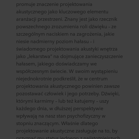
promuje znaczenie projektowania
akustycznego jako kluczowego elementu
aranżacji przestrzeni. Znany jest jako rzecznik
powszechnego zrozumienia roli dźwięku – ze
szczególnym naciskiem na zagrożenia, jakie
niesie nadmierny poziom hałasu – i
świadomego projektowania akustyki wnętrza
jako „lekarstwa” na dojmujące zanieczyszczenie
hałasem, jakiego doświadczamy we
współczesnym świecie. W swoim wystąpieniu
niejednokrotnie podkreślił, że w centrum
projektowania akustycznego powinien zawsze
pozostawać człowiek i jego potrzeby. Dźwięki,
którymi karmimy – lub też katujemy – uszy
każdego dnia, w dłuższej perspektywie
wpływają na nasz stan psychofizyczny w
stopniu znaczącym. Właśnie dlatego
projektowanie akustyczne zasługuje na to, by
przyznać mu status jednego z najistotniejszych,