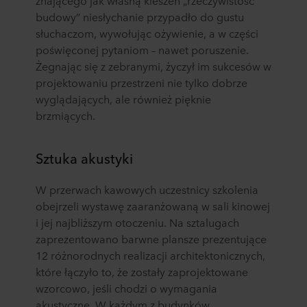
budowy” niesłychanie przypadło do gustu
słuchaczom, wywołując ożywienie, a w części
poświęconej pytaniom – nawet poruszenie.
Żegnając się z zebranymi, życzył im sukcesów w
projektowaniu przestrzeni nie tylko dobrze
wyglądających, ale również pięknie
brzmiących.
Sztuka akustyki
W przerwach kawowych uczestnicy szkolenia
obejrzeli wystawę zaaranżowaną w sali kinowej
i jej najbliższym otoczeniu. Na sztalugach
zaprezentowano barwne plansze prezentujące
12 różnorodnych realizacji architektonicznych,
które łączyło to, że zostały zaprojektowane
wzorcowo, jeśli chodzi o wymagania
akustyczne. W każdym z budynków