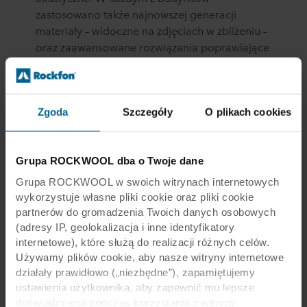
zastosowano także najnowszej generacji
materiały – widoczne na zdjęciach w zbliżeniu –
oraz zaawansowane rozwiązania poprawiające
akustykę pomieszczeń. Pośród pokazanych na
wystawie znalazły się biura, nowoczesny basen,
szpital, bank czy lotnisko – zamknięte
przestrzenie, w których codziennie przebywa
Zgoda
Szczegóły
O plikach cookies
duża liczba ludzi, co sprawia, że jakość
dźwięku, a więc i akustyka, staje się w ich
przypadku kluczowa. Nie tylko w odniesieniu
Grupa ROCKWOOL dba o Twoje dane
do fizycznego i psychicznego dobrostanu, lecz
Grupa ROCKWOOL w swoich witrynach internetowych
także – co nie mniej ważne – niezakłóconej i
wykorzystuje własne pliki cookie oraz pliki cookie
skutecznej komunikacji uzależnionej od jakości
partnerów do gromadzenia Twoich danych osobowych
odbioru dźwięku w każdym z zakamarków
(adresy IP, geolokalizacja i inne identyfikatory
internetowe), które służą do realizacji różnych celów.
wnętrza.
Używamy plików cookie, aby nasze witryny internetowe
działały prawidłowo („niezbędne”), zapamiętujemy
Więcej słów w przestrzeni
ustawienia użytkownika, aby zapewnić mu lepsze
doświadczenia podczas korzystania z witryny