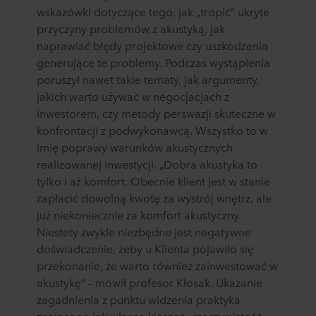
wskazówki dotyczące tego, jak „tropić” ukryte
przyczyny problemów z akustyką, jak
naprawiać błędy projektowe czy uszkodzenia
generujące te problemy. Podczas wystąpienia
poruszył nawet takie tematy, jak argumenty,
jakich warto używać w negocjacjach z
inwestorem, czy metody perswazji skuteczne w
konfrontacji z podwykonawcą. Wszystko to w
imię poprawy warunków akustycznych
realizowanej inwestycji. „Dobra akustyka to
tylko i aż komfort. Obecnie klient jest w stanie
zapłacić dowolną kwotę za wystrój wnętrz, ale
już niekoniecznie za komfort akustyczny.
Niestety zwykle niezbędne jest negatywne
doświadczenie, żeby u Klienta pojawiło się
przekonanie, że warto również zainwestować w
akustykę” – mówił profesor Kłosak. Ukazanie
zagadnienia z punktu widzenia praktyka
znającego jak własną kieszeń „rzeczywistość