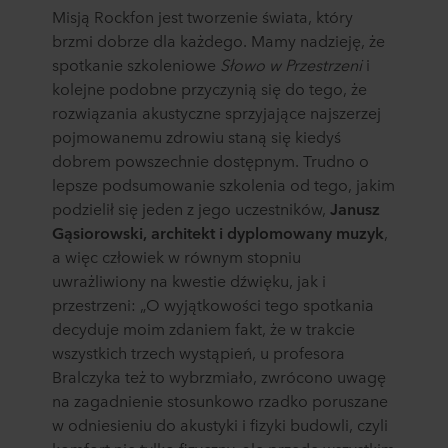
informacji, kto ustanawia poszczególne pliki cookie, linki
Misją Rockfon jest tworzenie świata, który
do polityki prywatności naszych potencjalnych partnerów
brzmi dobrze dla każdego. Mamy nadzieję, że
oraz czas przechowywania każdego pliku cookie na
spotkanie szkoleniowe
Słowo w Przestrzeni
i
urządzeniach końcowych. To Ty decydujesz, w jakich
kolejne podobne przyczynią się do tego, że
celach nasze witryny internetowe mogą wykorzystywać
rozwiązania akustyczne sprzyjające najszerzej
pliki cookie, a tym samym przetwarzać informacje o
pojmowanemu zdrowiu staną się kiedyś
Tobie za pośrednictwem plików cookie.
dobrem powszechnie dostępnym. Trudno o
lepsze podsumowanie szkolenia od tego, jakim
W dowolnej chwili możesz wycofać swoją zgodę w
deklaracji dotyczącej plików cookie w naszej witrynie.
podzielił się jeden z jego uczestników,
Janusz
Więcej informacji na temat korzystania przez nas z
Gąsiorowski, architekt i dyplomowany muzyk
,
plików cookie można znaleźć w rozdziale „Informacje”,
a więc człowiek w równym stopniu
zaś na temat przetwarzania przez nas danych
uwrażliwiony na kwestie dźwięku, jak i
osobowych w
Polityce prywatności
, gdzie określono
przestrzeni: „O wyjątkowości tego spotkania
między innymi, która konkretnie spółka ROCKWOOL jest
decyduje moim zdaniem fakt, że w trakcie
administratorem Twoim danych osobowych.
wszystkich trzech wystąpień, u profesora
Bralczyka też to wybrzmiało, zwrócono uwagę
na zagadnienie stosunkowo rzadko poruszane
w odniesieniu do akustyki i fizyki budowli, czyli
komfort nie tylko fizyczny, ale przede wszystkim