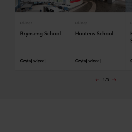
Edukacja
Edukacja
E
Brynseng School
Houtens School
Czytaj więcej
Czytaj więcej
1
/
3