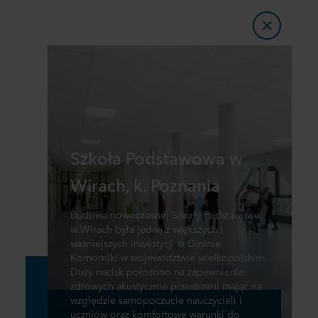
Szkoła Podstawowa w
Wirach, k. Poznania
Budowa nowoczesnej Szkoły Podstawowej
w Wirach była jedną z większych i
ważniejszych inwestycji w Gminie
Komorniki w województwie wielkopolskim.
Duży nacisk położono na zapewnienie
zdrowych akustycznie przestrzeni mając na
względzie samopoczucie nauczycieli i
uczniów oraz komfortowe warunki do