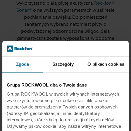
wykorzystano białą płytę akustyczną
Rockfon®
Sonar®
o najwyższych parametrach w zakresie
pochłaniania dźwięku. Do pomieszczeń
sanitarnych wybrano natomiast płyty o
podwyższonej odporności na wilgoć. Sala
gimnastyczna została wyposażona w odporne
na uderzenia płyty
Rockfon® Samson™
, które
tworzą optymalne warunki akustyczne we
wnętrzach o dużej aktywności ruchowej i
Zgoda
Szczegóły
O plikach cookies
kubaturze, gdzie występuje efekt echa.
Szkoła została przystosowana do potrzeb osób
niepełnosprawnych i wyposażona w windę. Na
Grupa ROCKWOOL dba o Twoje dane
zewnątrz powstało boisko wielofunkcyjne z
Grupa ROCKWOOL w swoich witrynach internetowych
bieżnią i skocznią do skoku w dal oraz placem
wykorzystuje własne pliki cookie oraz pliki cookie
zabaw. Przy budynku znajduje się też 79 miejsc
partnerów do gromadzenia Twoich danych osobowych
parkingowych, zatoczka dla autobusów oraz
(adresy IP, geolokalizacja i inne identyfikatory
parking dla rowerów. Budynek powstał na
internetowe), które służą do realizacji różnych celów.
terenie dawnego Gospodarstwa Rolnego. Ze
Używamy plików cookie, aby nasze witryny internetowe