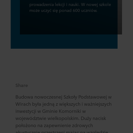
prowadzenia lekcji i nauki. W nowej szkole
może uczyć się ponad 600 uczniów.
Share
Budowa nowoczesnej Szkoły Podstawowej w
Wirach była jedną z większych i ważniejszych
inwestycji w Gminie Komorniki w
województwie wielkopolskim. Duży nacisk
położono na zapewnienie zdrowych
akustycznie przestrzeni mając na względzie