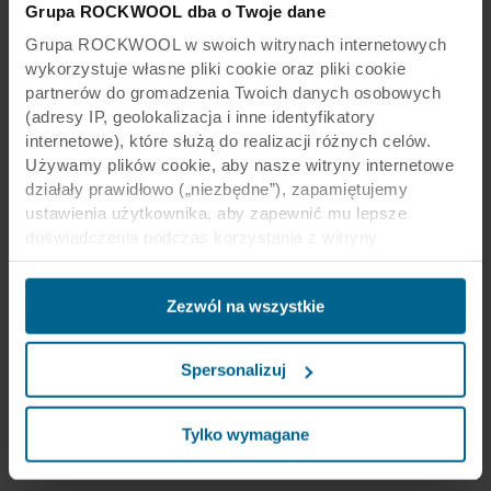
Grupa ROCKWOOL dba o Twoje dane
Grupa ROCKWOOL w swoich witrynach internetowych
wykorzystuje własne pliki cookie oraz pliki cookie
partnerów do gromadzenia Twoich danych osobowych
(adresy IP, geolokalizacja i inne identyfikatory
internetowe), które służą do realizacji różnych celów.
Używamy plików cookie, aby nasze witryny internetowe
działały prawidłowo („niezbędne”), zapamiętujemy
ustawienia użytkownika, aby zapewnić mu lepsze
doświadczenia podczas korzystania z witryny
(„funkcjonalne”), analizujemy jego zachowanie w celu
optymalizacji witryn („statystyczne”) oraz
Zezwól na wszystkie
ukierunkowujemy nasze treści i reklamy w mediach
społecznościowych i zewnętrznych witrynach
internetowych na podstawie zachowania użytkownika na
Spersonalizuj
naszych stronach („marketingowe”). Informacje o Twoim
korzystaniu z naszych witryn internetowych mogą być
ujawniane naszym partnerom zajmującym się mediami
Tylko wymagane
społecznościowymi, reklamą i analityką. Nasi partnerzy
biznesowi mogą łączyć te dane z innymi informacjami,