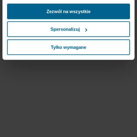
optymalizacji witryn („statystyczne”) oraz
Zezwól na wszystkie
ukierunkowujemy nasze treści i reklamy w mediach
społecznościowych i zewnętrznych witrynach
internetowych na podstawie zachowania użytkownika na
Spersonalizuj
naszych stronach („marketingowe”). Informacje o Twoim
korzystaniu z naszych witryn internetowych mogą być
ujawniane naszym partnerom zajmującym się mediami
Tylko wymagane
społecznościowymi, reklamą i analityką. Nasi partnerzy
biznesowi mogą łączyć te dane z innymi informacjami,
które zostały im przekazane w przeszłości lub które
zebrali w ramach korzystania z ich usług. Partner może
mieć siedzibę w niezabezpieczonych krajach trzecich,
między innymi w Stanach Zjednoczonych, a akceptując
pliki cookie przyjmujesz do wiadomości takie przesyłanie
danych oraz fakt, że poziom ochrony w kraju trzecim
może nie być taki sam jak w UE/EOG.
Poniżej można znaleźć więcej informacji na temat celów
gromadzenia informacji, ogólne opisy gromadzonych
informacji, kto ustanawia poszczególne pliki cookie, linki