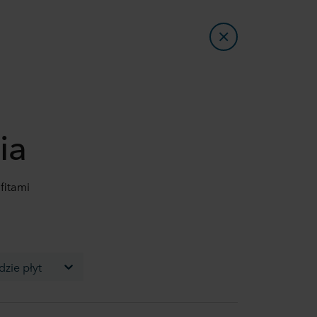
ia
fitami
zie płyt