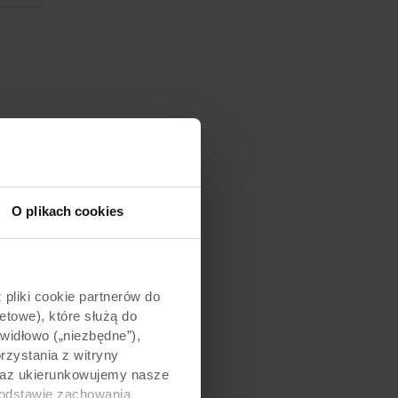
O plikach cookies
pliki cookie partnerów do
etowe), które służą do
awidłowo („niezbędne”),
zystania z witryny
 oraz ukierunkowujemy nasze
podstawie zachowania