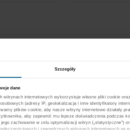
Szczegóły
oje dane
rynach internetowych wykorzystuje własne pliki cookie oraz 
obowych (adresy IP, geolokalizacja i inne identyfikatory intern
ywamy plików cookie, aby nasze witryny internetowe działały pr
żytkownika, aby zapewnić mu lepsze doświadczenia podczas kor
y jego zachowanie w celu optymalizacji witryn („statystyczne”)
społecznościowych i zewnętrznych witrynach internetowych na 