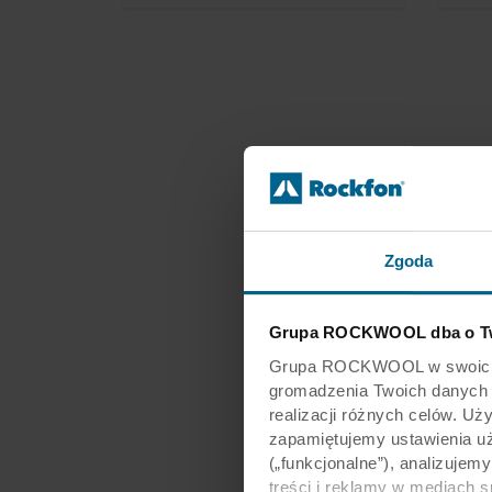
Zgoda
Grupa ROCKWOOL dba o Tw
Grupa ROCKWOOL w swoich wit
gromadzenia Twoich danych os
realizacji różnych celów. Uż
zapamiętujemy ustawienia u
(„funkcjonalne”), analizujem
treści i reklamy w mediach 