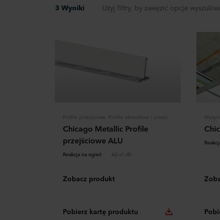
3 Wyniki
Użyj filtry, by zawęzić opcje wyszukiw
Profile przejściowe, Profile obwodowe i przejścia, Konstrukcja
Chicago Metallic Profile
Chic
przejściowe ALU
Reakcj
Reakcja na ogień
A2-s1,d0
Zobacz produkt
Zoba
Pobierz kartę produktu
Pobi