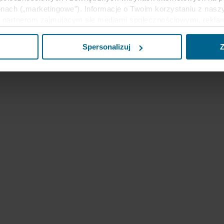
nach („marketingowe”). Informacje o Twoim korzystaniu z naszy
partnerom zajmującym się mediami społecznościowymi, reklamą 
e z innymi informacjami, które zostały im przekazane w przeszł
ług. Partner może mieć siedzibę w niezabezpieczonych krajach 
Spersonalizuj
Z
eptując pliki cookie przyjmujesz do wiadomości takie przesyła
ecim może nie być taki sam jak w UE/EOG.
j informacji na temat celów gromadzenia informacji, ogólne opi
liki cookie, linki do polityki prywatności naszych potencjalnyc
u cookie na urządzeniach końcowych. To Ty decydujesz, w jaki
wać pliki cookie, a tym samym przetwarzać informacje o Tobie
cofać swoją zgodę w deklaracji dotyczącej plików cookie w nasz
nia przez nas z plików cookie można znaleźć w rozdziale „Infor
anych osobowych w
Polityce prywatności
, gdzie określono międ
inistratorem Twoim danych osobowych.