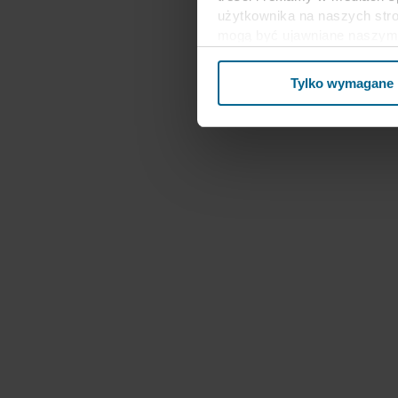
użytkownika na naszych stro
mogą być ujawniane naszym 
biznesowi mogą łączyć te dan
ramach korzystania z ich us
Tylko wymagane
Stanach Zjednoczonych, a akc
poziom ochrony w kraju trz
Poniżej można znaleźć więce
kto ustanawia poszczególne p
przechowywania każdego plik
internetowe mogą wykorzysty
cookie.
W dowolnej chwili możesz wy
informacji na temat korzysta
przetwarzania przez nas d
spółka ROCKWOOL jest adm