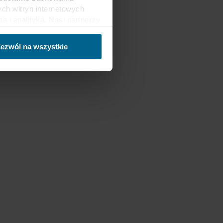
ch witryn internetowych
i analityką. Nasi partnerzy
ości lub które zebrali w
trzecich, między innymi w
ezwól na wszystkie
nie danych oraz fakt, że
sy gromadzonych informacji,
h partnerów oraz czas
ch celach nasze witryny
 za pośrednictwem plików
ej witrynie. Więcej
macje”, zaś na temat
zy innymi, która konkretnie