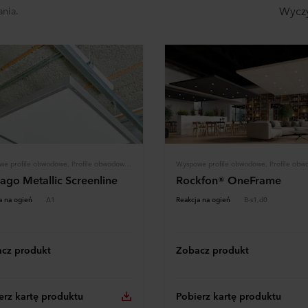
Wyczy
ania.
Wyspowe profile obwodowe, Profile obwodowe i przejścia, Konstrukcja
ago Metallic Screenline
Rockfon® OneFrame
a na ogień
A1
Reakcja na ogień
B-s1,d0
cz produkt
Zobacz produkt
erz kartę produktu
Pobierz kartę produktu