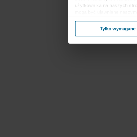
użytkownika na naszych stro
mogą być ujawniane naszym 
biznesowi mogą łączyć te dan
ramach korzystania z ich us
Tylko wymagane
Stanach Zjednoczonych, a akc
poziom ochrony w kraju trz
Poniżej można znaleźć więce
kto ustanawia poszczególne p
przechowywania każdego plik
internetowe mogą wykorzysty
cookie.
W dowolnej chwili możesz wy
informacji na temat korzysta
przetwarzania przez nas d
spółka ROCKWOOL jest adm