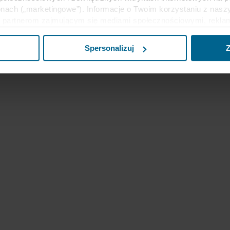
nach („marketingowe”). Informacje o Twoim korzystaniu z naszy
partnerom zajmującym się mediami społecznościowymi, reklamą 
e z innymi informacjami, które zostały im przekazane w przeszł
ług. Partner może mieć siedzibę w niezabezpieczonych krajach 
Spersonalizuj
Z
eptując pliki cookie przyjmujesz do wiadomości takie przesyła
ecim może nie być taki sam jak w UE/EOG.
j informacji na temat celów gromadzenia informacji, ogólne opi
liki cookie, linki do polityki prywatności naszych potencjalnyc
u cookie na urządzeniach końcowych. To Ty decydujesz, w jaki
wać pliki cookie, a tym samym przetwarzać informacje o Tobie
cofać swoją zgodę w deklaracji dotyczącej plików cookie w nasz
nia przez nas z plików cookie można znaleźć w rozdziale „Infor
anych osobowych w
Polityce prywatności
, gdzie określono międ
inistratorem Twoim danych osobowych.