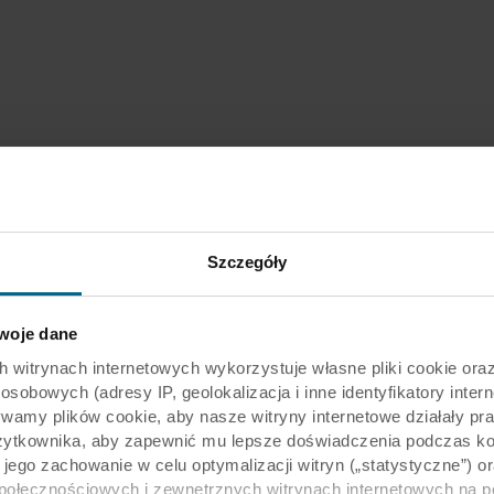
Szczegóły
oje dane
rynach internetowych wykorzystuje własne pliki cookie oraz 
obowych (adresy IP, geolokalizacja i inne identyfikatory intern
ywamy plików cookie, aby nasze witryny internetowe działały pr
żytkownika, aby zapewnić mu lepsze doświadczenia podczas kor
y jego zachowanie w celu optymalizacji witryn („statystyczne”)
społecznościowych i zewnętrznych witrynach internetowych na 