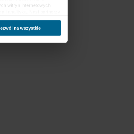
ch witryn internetowych
i analityką. Nasi partnerzy
ości lub które zebrali w
trzecich, między innymi w
ezwól na wszystkie
nie danych oraz fakt, że
sy gromadzonych informacji,
h partnerów oraz czas
ch celach nasze witryny
 za pośrednictwem plików
ej witrynie. Więcej
macje”, zaś na temat
zy innymi, która konkretnie