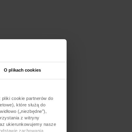
O plikach cookies
pliki cookie partnerów do
etowe), które służą do
awidłowo („niezbędne”),
zystania z witryny
 oraz ukierunkowujemy nasze
podstawie zachowania