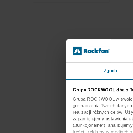
Zgoda
Grupa ROCKWOOL dba o Tw
Grupa ROCKWOOL w swoich wit
gromadzenia Twoich danych os
realizacji różnych celów. Uż
zapamiętujemy ustawienia u
(„funkcjonalne”), analizujem
treści i reklamy w mediach 