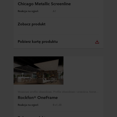
Chicago Metallic Screenline
Reakcja na ogień
A1
Zobacz produkt
Pobierz kartę produktu
Wyspowe profile obwodowe, Profile obwodowe i przejścia, Konstrukcja
Rockfon® OneFrame
Reakcja na ogień
B-s1,d0