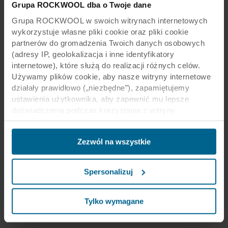
Grupa ROCKWOOL dba o Twoje dane
Grupa ROCKWOOL w swoich witrynach internetowych
wykorzystuje własne pliki cookie oraz pliki cookie
partnerów do gromadzenia Twoich danych osobowych
(adresy IP, geolokalizacja i inne identyfikatory
internetowe), które służą do realizacji różnych celów.
Używamy plików cookie, aby nasze witryny internetowe
działały prawidłowo („niezbędne”), zapamiętujemy
ustawienia użytkownika, aby zapewnić mu lepsze
doświadczenia podczas korzystania z witryny
(„funkcjonalne”), analizujemy jego zachowanie w celu
optymalizacji witryn („statystyczne”) oraz
Zezwól na wszystkie
ukierunkowujemy nasze treści i reklamy w mediach
społecznościowych i zewnętrznych witrynach
internetowych na podstawie zachowania użytkownika na
Spersonalizuj
naszych stronach („marketingowe”). Informacje o Twoim
korzystaniu z naszych witryn internetowych mogą być
ujawniane naszym partnerom zajmującym się mediami
Tylko wymagane
społecznościowymi, reklamą i analityką. Nasi partnerzy
biznesowi mogą łączyć te dane z innymi informacjami,