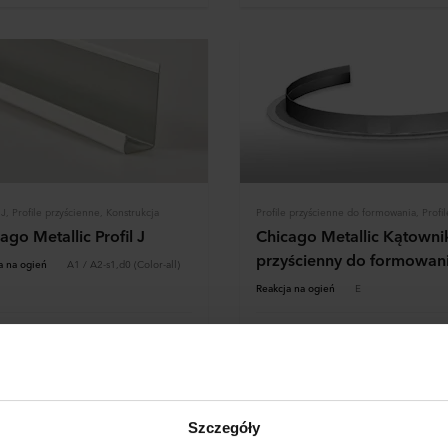
 J, Profile przyścienne, Konstrukcja
ago Metallic Profil J
Chicago Metallic Kątowni
przyścienny do formowan
a na ogień
A1 / A2-s1,d0 (Color-all)
Reakcja na ogień
E
cz produkt
Zobacz produkt
erz kartę produktu
Pobierz kartę produktu
Szczegóły