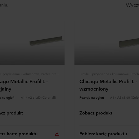
Wyczy
ania.
Profile L przyścienne i kolumnowe, Profile przyścienne, Konstrukcja
ago Metallic Profil L -
Chicago Metallic Profil L -
jalny
wzmocniony
a na ogień
A1 / A2-s1,d0 (Color-all)
Reakcja na ogień
A1 / A2-s1,d0 (Color
cz produkt
Zobacz produkt
erz kartę produktu
Pobierz kartę produktu