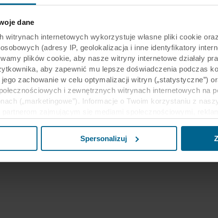
oje dane
rynach internetowych wykorzystuje własne pliki cookie oraz 
obowych (adresy IP, geolokalizacja i inne identyfikatory intern
ywamy plików cookie, aby nasze witryny internetowe działały pr
żytkownika, aby zapewnić mu lepsze doświadczenia podczas kor
y jego zachowanie w celu optymalizacji witryn („statystyczne”)
społecznościowych i zewnętrznych witrynach internetowych na 
nach („marketingowe”). Informacje o Twoim korzystaniu z naszy
partnerom zajmującym się mediami społecznościowymi, reklamą 
e z innymi informacjami, które zostały im przekazane w przeszł
ług. Partner może mieć siedzibę w niezabezpieczonych krajach 
Spersonalizuj
Z
eptując pliki cookie przyjmujesz do wiadomości takie przesyła
ecim może nie być taki sam jak w UE/EOG.
j informacji na temat celów gromadzenia informacji, ogólne opi
liki cookie, linki do polityki prywatności naszych potencjalnyc
u cookie na urządzeniach końcowych. To Ty decydujesz, w jaki
wać pliki cookie, a tym samym przetwarzać informacje o Tobie