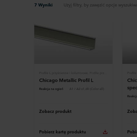
7 Wyniki
Użyj filtry, by zawęzić opcje wyszukiw
Profile L przyścienne i kolumnowe, Profile przyścienne, Konstrukcja
Chicago Metallic Profil L
Chic
spec
Reakcja na ogień
A1 / A2-s1,d0 (Color-all)
Reakcj
Zobacz produkt
Zoba
Pobierz kartę produktu
Pobi