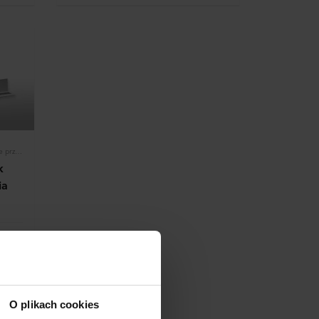
Profile przyścienne do formowania, Profile przyścienne, Konstrukcja
k
ia
O plikach cookies