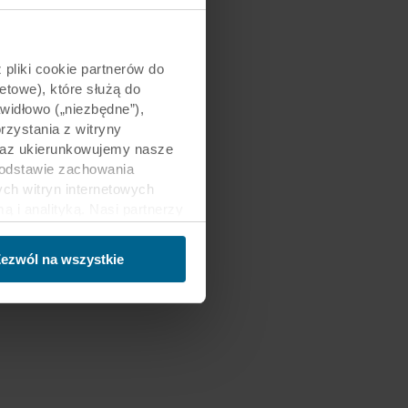
pliki cookie partnerów do
etowe), które służą do
awidłowo („niezbędne”),
zystania z witryny
 oraz ukierunkowujemy nasze
podstawie zachowania
ch witryn internetowych
i analityką. Nasi partnerzy
ości lub które zebrali w
trzecich, między innymi w
ezwól na wszystkie
nie danych oraz fakt, że
sy gromadzonych informacji,
h partnerów oraz czas
ch celach nasze witryny
 za pośrednictwem plików