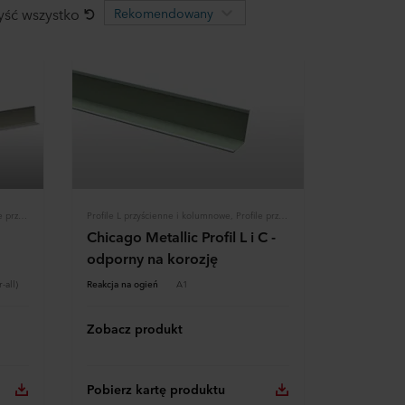
ść wszystko
Rekomendowany
Profile L przyścienne i kolumnowe, Profile przyścienne, Konstrukcja
Profile L przyścienne i kolumnowe, Profile przyścienne, Konstrukcja
Chicago Metallic Profil L i C -
odporny na korozję
-all)
Reakcja na ogień
A1
Zobacz produkt
Pobierz kartę produktu