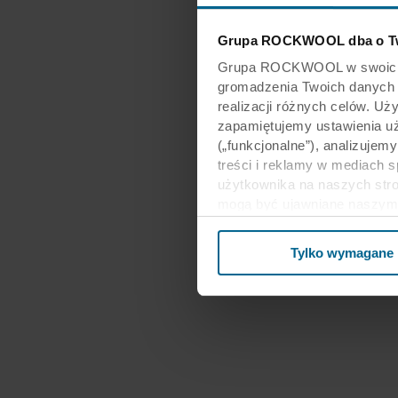
Grupa ROCKWOOL dba o Tw
Grupa ROCKWOOL w swoich wit
gromadzenia Twoich danych os
realizacji różnych celów. Uż
zapamiętujemy ustawienia u
(„funkcjonalne”), analizujem
treści i reklamy w mediach 
użytkownika na naszych stro
mogą być ujawniane naszym 
biznesowi mogą łączyć te dan
ramach korzystania z ich us
Tylko wymagane
Stanach Zjednoczonych, a akc
poziom ochrony w kraju trz
Poniżej można znaleźć więce
kto ustanawia poszczególne p
przechowywania każdego plik
internetowe mogą wykorzysty