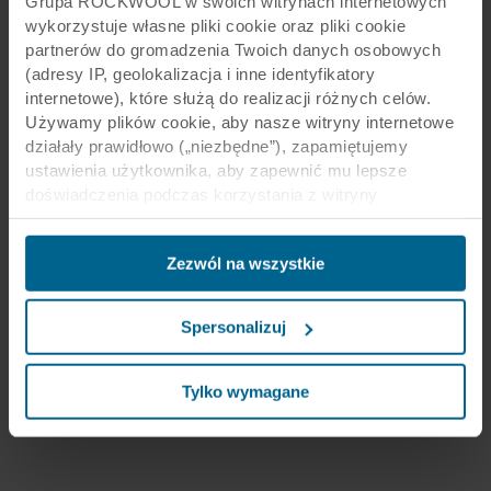
Grupa ROCKWOOL w swoich witrynach internetowych
wykorzystuje własne pliki cookie oraz pliki cookie
partnerów do gromadzenia Twoich danych osobowych
(adresy IP, geolokalizacja i inne identyfikatory
internetowe), które służą do realizacji różnych celów.
Używamy plików cookie, aby nasze witryny internetowe
działały prawidłowo („niezbędne”), zapamiętujemy
ustawienia użytkownika, aby zapewnić mu lepsze
doświadczenia podczas korzystania z witryny
(„funkcjonalne”), analizujemy jego zachowanie w celu
optymalizacji witryn („statystyczne”) oraz
Zezwól na wszystkie
ukierunkowujemy nasze treści i reklamy w mediach
społecznościowych i zewnętrznych witrynach
internetowych na podstawie zachowania użytkownika na
Spersonalizuj
naszych stronach („marketingowe”). Informacje o Twoim
korzystaniu z naszych witryn internetowych mogą być
ujawniane naszym partnerom zajmującym się mediami
Tylko wymagane
społecznościowymi, reklamą i analityką. Nasi partnerzy
biznesowi mogą łączyć te dane z innymi informacjami,
które zostały im przekazane w przeszłości lub które
zebrali w ramach korzystania z ich usług. Partner może