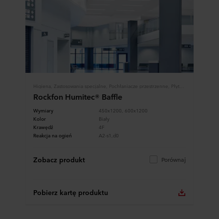
Higiena, Zastosowania specjalne, Pochłaniacze przestrzenne, Płyty i Panele
Rockfon Humitec® Baffle
Wymiary
450x1200, 600x1200
Kolor
Biały
Krawędź
4F
Reakcja na ogień
A2-s1,d0
Zobacz produkt
Porównaj
Pobierz kartę produktu