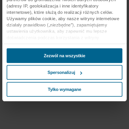
(adresy IP, geolokalizacja i inne identyfikatory
internetowe), które służą do realizacji różnych celów.
Używamy plików cookie, aby nasze witryny internetowe
działały prawidłowo („niezbędne”), zapamiętujemy
ustawienia użytkownika, aby zapewnić mu lepsze
doświadczenia podczas korzystania z witryny
(„funkcjonalne”), analizujemy jego zachowanie w celu
optymalizacji witryn („statystyczne”) oraz
Zezwól na wszystkie
ukierunkowujemy nasze treści i reklamy w mediach
społecznościowych i zewnętrznych witrynach
internetowych na podstawie zachowania użytkownika na
Spersonalizuj
naszych stronach („marketingowe”). Informacje o Twoim
korzystaniu z naszych witryn internetowych mogą być
ujawniane naszym partnerom zajmującym się mediami
Tylko wymagane
społecznościowymi, reklamą i analityką. Nasi partnerzy
biznesowi mogą łączyć te dane z innymi informacjami,
które zostały im przekazane w przeszłości lub które
zebrali w ramach korzystania z ich usług. Partner może
mieć siedzibę w niezabezpieczonych krajach trzecich,
między innymi w Stanach Zjednoczonych, a akceptując