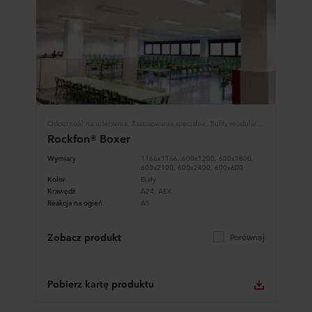
Odporność na uderzenia, Zastosowania specjalne, Sufity modularne, Płyty i Panele
Rockfon® Boxer
Wymiary
1166x1166, 600x1200, 600x1800,
600x2100, 600x2400, 600x600
Kolor
Biały
Krawędź
A24, AEX
Reakcja na ogień
A1
Zobacz produkt
Porównaj
Pobierz kartę produktu