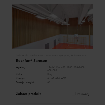
Odporność na uderzenia, Zastosowania specjalne, Sufity modularne, Płyty i Panele
Rockfon® Samson
Wymiary
1166x1166, 600x1200, 600x2400,
600x600
Kolor
Biały
Krawędź
A HAT, A24, AEX
Reakcja na ogień
A1
Zobacz produkt
Porównaj