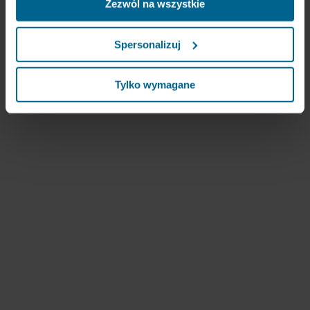
Zezwól na wszystkie
ukierunkowujemy nasze treści i reklamy w mediach
społecznościowych i zewnętrznych witrynach
internetowych na podstawie zachowania użytkownika na
Spersonalizuj
naszych stronach („marketingowe”). Informacje o Twoim
korzystaniu z naszych witryn internetowych mogą być
ujawniane naszym partnerom zajmującym się mediami
Tylko wymagane
społecznościowymi, reklamą i analityką. Nasi partnerzy
biznesowi mogą łączyć te dane z innymi informacjami,
które zostały im przekazane w przeszłości lub które
zebrali w ramach korzystania z ich usług. Partner może
mieć siedzibę w niezabezpieczonych krajach trzecich,
między innymi w Stanach Zjednoczonych, a akceptując
pliki cookie przyjmujesz do wiadomości takie przesyłanie
danych oraz fakt, że poziom ochrony w kraju trzecim
może nie być taki sam jak w UE/EOG.
Poniżej można znaleźć więcej informacji na temat celów
gromadzenia informacji, ogólne opisy gromadzonych
informacji, kto ustanawia poszczególne pliki cookie, linki
do polityki prywatności naszych potencjalnych partnerów