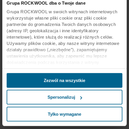
Grupa ROCKWOOL dba o Twoje dane
Grupa ROCKWOOL w swoich witrynach internetowych
wykorzystuje własne pliki cookie oraz pliki cookie
partnerów do gromadzenia Twoich danych osobowych
(adresy IP, geolokalizacja i inne identyfikatory
internetowe), które służą do realizacji różnych celów.
Używamy plików cookie, aby nasze witryny internetowe
działały prawidłowo („niezbędne”), zapamiętujemy
ustawienia użytkownika, aby zapewnić mu lepsze
doświadczenia podczas korzystania z witryny
(„funkcjonalne”), analizujemy jego zachowanie w celu
optymalizacji witryn („statystyczne”) oraz
Zezwól na wszystkie
ukierunkowujemy nasze treści i reklamy w mediach
społecznościowych i zewnętrznych witrynach
internetowych na podstawie zachowania użytkownika na
Spersonalizuj
naszych stronach („marketingowe”). Informacje o Twoim
korzystaniu z naszych witryn internetowych mogą być
ujawniane naszym partnerom zajmującym się mediami
Tylko wymagane
społecznościowymi, reklamą i analityką. Nasi partnerzy
biznesowi mogą łączyć te dane z innymi informacjami,