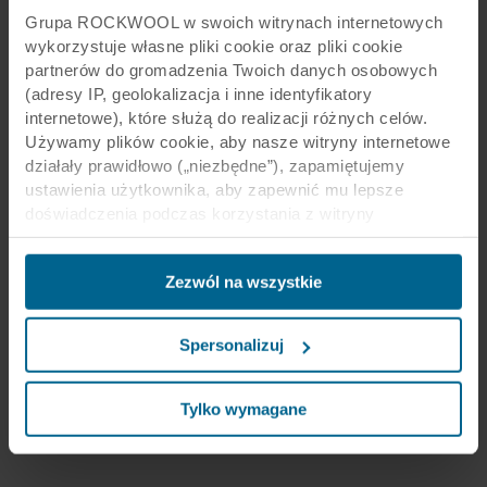
Grupa ROCKWOOL w swoich witrynach internetowych
wykorzystuje własne pliki cookie oraz pliki cookie
partnerów do gromadzenia Twoich danych osobowych
(adresy IP, geolokalizacja i inne identyfikatory
internetowe), które służą do realizacji różnych celów.
Używamy plików cookie, aby nasze witryny internetowe
działały prawidłowo („niezbędne”), zapamiętujemy
ustawienia użytkownika, aby zapewnić mu lepsze
doświadczenia podczas korzystania z witryny
(„funkcjonalne”), analizujemy jego zachowanie w celu
optymalizacji witryn („statystyczne”) oraz
Zezwól na wszystkie
ukierunkowujemy nasze treści i reklamy w mediach
społecznościowych i zewnętrznych witrynach
internetowych na podstawie zachowania użytkownika na
Spersonalizuj
naszych stronach („marketingowe”). Informacje o Twoim
korzystaniu z naszych witryn internetowych mogą być
ujawniane naszym partnerom zajmującym się mediami
Tylko wymagane
społecznościowymi, reklamą i analityką. Nasi partnerzy
biznesowi mogą łączyć te dane z innymi informacjami,
które zostały im przekazane w przeszłości lub które