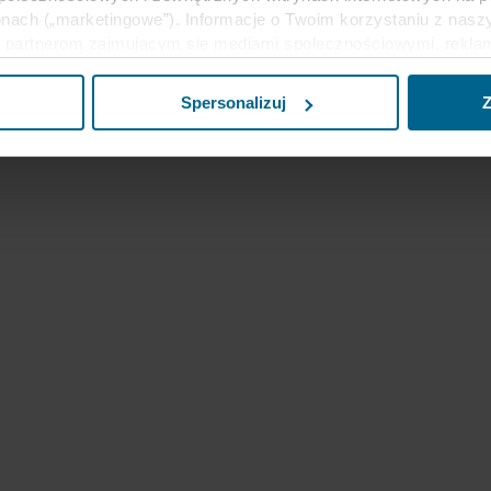
nach („marketingowe”). Informacje o Twoim korzystaniu z naszy
partnerom zajmującym się mediami społecznościowymi, reklamą 
e z innymi informacjami, które zostały im przekazane w przeszł
ług. Partner może mieć siedzibę w niezabezpieczonych krajach 
Spersonalizuj
Z
eptując pliki cookie przyjmujesz do wiadomości takie przesyła
ecim może nie być taki sam jak w UE/EOG.
j informacji na temat celów gromadzenia informacji, ogólne opi
liki cookie, linki do polityki prywatności naszych potencjalnyc
u cookie na urządzeniach końcowych. To Ty decydujesz, w jaki
wać pliki cookie, a tym samym przetwarzać informacje o Tobie
cofać swoją zgodę w deklaracji dotyczącej plików cookie w nasz
nia przez nas z plików cookie można znaleźć w rozdziale „Infor
anych osobowych w
Polityce prywatności
, gdzie określono międ
inistratorem Twoim danych osobowych.