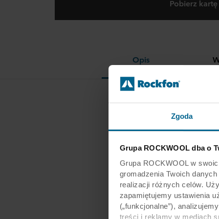
Pobierz kartę
Opis
W
Odpowi
Zgoda
Grupa ROCKWOOL dba o Tw
Grupa ROCKWOOL w swoich wit
gromadzenia Twoich danych os
realizacji różnych celów. Uż
zapamiętujemy ustawienia u
(„funkcjonalne”), analizujem
treści i reklamy w mediach 