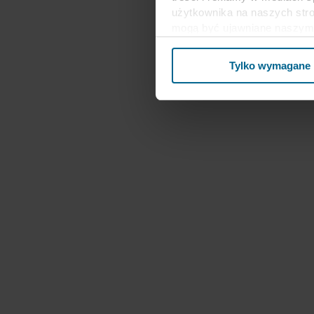
użytkownika na naszych stro
mogą być ujawniane naszym 
biznesowi mogą łączyć te dan
ramach korzystania z ich us
Tylko wymagane
Stanach Zjednoczonych, a akc
poziom ochrony w kraju trz
Poniżej można znaleźć więce
kto ustanawia poszczególne p
przechowywania każdego plik
internetowe mogą wykorzysty
cookie.
W dowolnej chwili możesz wy
informacji na temat korzysta
przetwarzania przez nas d
spółka ROCKWOOL jest adm