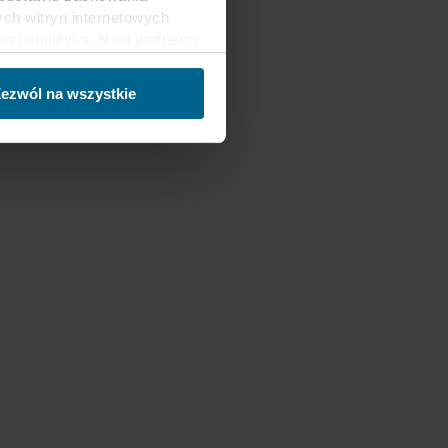
ch witryn internetowych
i analityką. Nasi partnerzy
ości lub które zebrali w
trzecich, między innymi w
ezwól na wszystkie
nie danych oraz fakt, że
sy gromadzonych informacji,
h partnerów oraz czas
ch celach nasze witryny
 za pośrednictwem plików
ej witrynie. Więcej
macje”, zaś na temat
zy innymi, która konkretnie