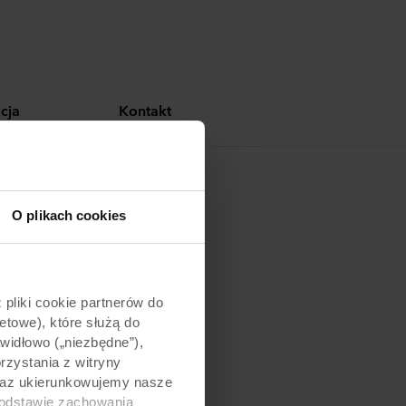
cja
Kontakt
O plikach cookies
pliki cookie partnerów do
etowe), które służą do
awidłowo („niezbędne”),
zystania z witryny
 oraz ukierunkowujemy nasze
podstawie zachowania