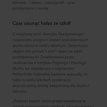
zdrowia – i dzieci, i nauczycieli – oraz
problemami z nauką.
Czas usunąć hałas ze szkół
Z inicjatywy prof. Henryka Skarżyńskiego
1)
rozpoczęto program badań przesiewowych
słuchu dzieci w wieku szkolnym. Dotychczas
2)
objęto nim ponad 1 mln
dzieci ze szkół
podstawowych. Zrealizowane przez
naukowców z Instytutu Fizjologii i Patologii
Słuchu we współpracy z inżynierami
Politechniki Gdańskiej badania wykazały, że
hałas w wielu szkołach przekracza
dopuszczalną dawkę bezpieczną dla słuchu i
zdrowia.
„Podczas badań, które przeprowadzono w
dwóch warszawskich szkołach, zdiagnozowano