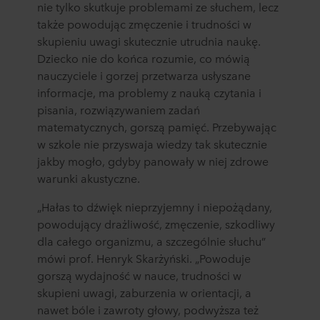
nie tylko skutkuje problemami ze słuchem, lecz
także powodując zmęczenie i trudności w
skupieniu uwagi skutecznie utrudnia naukę.
Dziecko nie do końca rozumie, co mówią
nauczyciele i gorzej przetwarza usłyszane
informacje, ma problemy z nauką czytania i
pisania, rozwiązywaniem zadań
matematycznych, gorszą pamięć. Przebywając
w szkole nie przyswaja wiedzy tak skutecznie
jakby mogło, gdyby panowały w niej zdrowe
warunki akustyczne.
„Hałas to dźwięk nieprzyjemny i niepożądany,
powodujący drażliwość, zmęczenie, szkodliwy
dla całego organizmu, a szczególnie słuchu”
mówi prof. Henryk Skarżyński. „Powoduje
gorszą wydajność w nauce, trudności w
skupieni uwagi, zaburzenia w orientacji, a
nawet bóle i zawroty głowy, podwyższa też