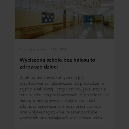
może nie być taki sam jak w UE/EOG.
Poniżej można znaleźć więcej informacji na temat celów
gromadzenia informacji, ogólne opisy gromadzonych
informacji, kto ustanawia poszczególne pliki cookie, linki
do polityki prywatności naszych potencjalnych partnerów
oraz czas przechowywania każdego pliku cookie na
urządzeniach końcowych. To Ty decydujesz, w jakich
Analizy przypadków
04 lip 2019
celach nasze witryny internetowe mogą wykorzystywać
Wyciszona szkoła bez hałasu to
pliki cookie, a tym samym przetwarzać informacje o
zdrowsze dzieci
Tobie za pośrednictwem plików cookie.
Wiele budynków szkolnych nie jest
W dowolnej chwili możesz wycofać swoją zgodę w
przystosowanych akustycznie do prowadzenia
deklaracji dotyczącej plików cookie w naszej witrynie.
zajęć dla tak dużej liczby uczniów, jaka uczy się
Więcej informacji na temat korzystania przez nas z
teraz w szkołach podstawowych. A przecież hałas
plików cookie można znaleźć w rozdziale „Informacje”,
ma ogromny wpływ na jakość nauczania i
zaś na temat przetwarzania przez nas danych
zdolność przyswajania wiedzy przez uczniów
osobowych w
Polityce prywatności
, gdzie określono
oraz wpływa negatywnie na samopoczucie
między innymi, która konkretnie spółka ROCKWOOL jest
wszystkich przebywających w placówce osób.
administratorem Twoim danych osobowych.