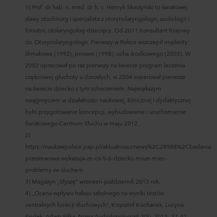
1) Prof. dr hab. n. med. dr h. c. Henryk Skarżyński to światowej
sławy otochirurg i specjalista z otorynolaryngologii, audiologii i
foniatrii, otolaryngolog dziecięcy. Od 2011 Konsultant Krajowy
ds. Otorynolaryngologii. Pierwszy w Polsce wszczepił implanty:
ślimakowe (1992), pniowe (1998), ucha środkowego (2003). W
2002 opracował po raz pierwszy na świecie program leczenia
częściowej głuchoty u dorosłych, w 2004 zoperował pierwsze
na świecie dziecko z tym schorzeniem. Największym
osiągnięciem w działalności naukowej, klinicznej i dydaktycznej
było przygotowanie koncepcji, wybudowanie i uruchomienie
Światowego Centrum Słuchu w maju 2012.
2)
https://naukawpolsce.pap.pl/aktualnosci/news%2C28988%2Cbadania-
przesiewowe-wykazuja-ze-co-5-6-dziecko-moze-miec-
problemy-ze-sluchem.
3) Magazyn „Słyszę” wrzesień-październik 2013 rok.
4) „Ocena wpływu hałasu szkolnego na wyniki testów
centralnych funkcji słuchowych”, Krzysztof Kochanek, Lucyna
Fajdek, Adam Piłka, Nowa Audiofonologia® 2(5), 2013: 37–41.