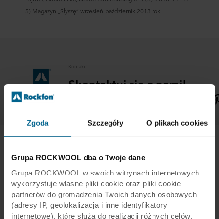
5) Magazyn „Słyszę” wrzesień-październik 2013 rok
Kontakt
Skontaktuj się z nami!
Kontakt
E-mail
Zgoda
Szczegóły
O plikach cookies
Grupa ROCKWOOL dba o Twoje dane
O Rockfon
Grupa ROCKWOOL w swoich witrynach internetowych
wykorzystuje własne pliki cookie oraz pliki cookie
Zapewniamy klientom kompletne systemy
partnerów do gromadzenia Twoich danych osobowych
sufitów, na które składają się płyty sufitowe z
(adresy IP, geolokalizacja i inne identyfikatory
wełny skalnej oraz konstrukcje nośne i
internetowe), które służą do realizacji różnych celów.