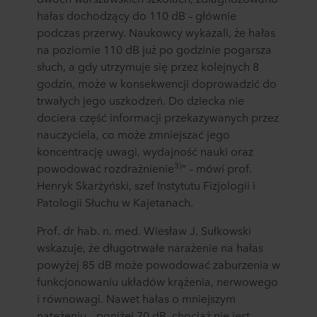
hałas dochodzący do 110 dB – głównie
podczas przerwy. Naukowcy wykazali, że hałas
na poziomie 110 dB już po godzinie pogarsza
słuch, a gdy utrzymuje się przez kolejnych 8
godzin, może w konsekwencji doprowadzić do
trwałych jego uszkodzeń. Do dziecka nie
dociera część informacji przekazywanych przez
nauczyciela, co może zmniejszać jego
koncentrację uwagi, wydajność nauki oraz
3)
powodować rozdrażnienie
” – mówi prof.
Henryk Skarżyński, szef Instytutu Fizjologii i
Patologii Słuchu w Kajetanach.
Prof. dr hab. n. med. Wiesław J. Sułkowski
wskazuje, że długotrwałe narażenie na hałas
powyżej 85 dB może powodować zaburzenia w
funkcjonowaniu układów krążenia, nerwowego
i równowagi. Nawet hałas o mniejszym
natężeniu – poniżej 70 dB, chociaż nie jest