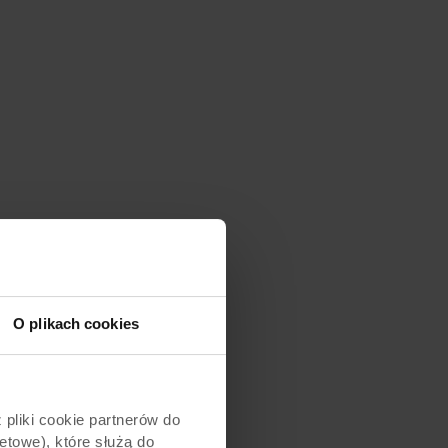
O plikach cookies
pliki cookie partnerów do
etowe), które służą do