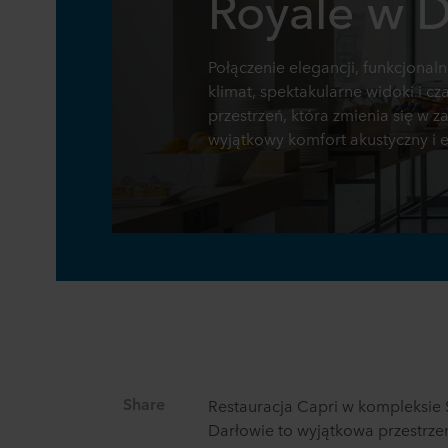
Royale w D
Połączenie elegancji, funkcjona
klimat, spektakularne widoki i cz
przestrzeń, która zmienia się w 
wyjątkowy komfort akustyczny i e
Share
Restauracja Capri w kompleksie 
Darłowie to wyjątkowa przestrzeń