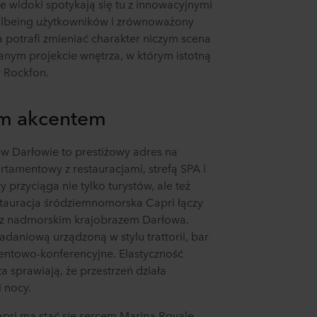
ne widoki spotykają się tu z innowacyjnymi
llbeing użytkowników i zrównoważony
a potrafi zmieniać charakter niczym scena
lanym projekcie wnętrza, w którym istotną
y Rockfon.
im akcentem
 w Darłowie to prestiżowy adres na
tamentowy z restauracjami, strefą SPA i
rzyciąga nie tylko turystów, ale też
estauracja śródziemnomorska Capri łączy
ni z nadmorskim krajobrazem Darłowa.
adaniową urządzoną w stylu trattorii, bar
entowo-konferencyjne. Elastyczność
za sprawiają, że przestrzeń działa
i nocy.
pri ma stać się sercem Marina Royale –