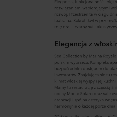
Elegancja, funkcjonalność i pięk
rozwiązaniami wspierającymi we
rozwój. Przestrzeń ta w ciągu dni
teatralna. Sekret tkwi w przemyś
rolę gra… czarny sufit akustyczn
Elegancja z włosk
Sea Collection by Marina Royale
polskim wybrzeżu. Kompleks apar
bezpośrednim dostępem do plaży p
inwestorów. Znajdująca się tu r
klimat włoskiej wyspy i jej kuch
Mamy tu restaurację z częścią śni
nocny Monte Solaro oraz sale ev
aranżacji i spójna estetyka wnętr
harmonijnie o każdej porze dnia 
“Od początku wiedzieliśmy, że Ca