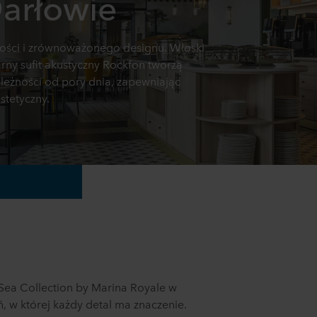
arłowie
lności i zrównoważonego designu. Włoski
arny sufit akustyczny Rockfon tworzą
zależności od pory dnia, zapewniając
stetyczny.
Sea Collection by Marina Royale w
, w której każdy detal ma znaczenie.