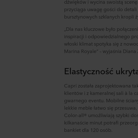
dźwięków i wycina swoistą scenę
spółka ROCKWOOL jest adm
przyciąga uwagę gości do detali 
bursztynowych szklanych kropli ży
„Dla nas kluczowe było połączen
inspiracji i odpowiedzialnego pro
włoski klimat spotyka się z now
Marina Royale” – wyjaśnia Diana
Elastyczność ukryt
Capri została zaprojektowana tak
klientów i z kameralnej sali à la c
gwarnego eventu. Mobilne ściany
lekkie meble łatwo się przesuwa
Color-all® umożliwiają szybki dos
kilkanaście minut potrafi przeor
bankiet dla 120 osób.