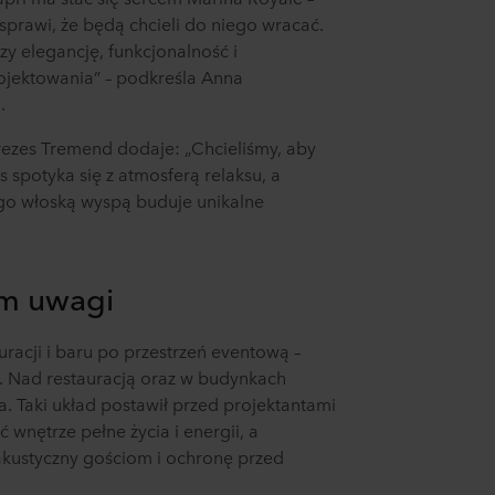
 sprawi, że będą chcieli do niego wracać.
czy elegancję, funkcjonalność i
ojektowania” – podkreśla Anna
.
ezes Tremend dodaje: „Chcieliśmy, aby
 spotyka się z atmosferą relaksu, a
ego włoską wyspą buduje unikalne
um uwagi
uracji i baru po przestrzeń eventową –
u. Nad restauracją oraz w budynkach
a. Taki układ postawił przed projektantami
 wnętrze pełne życia i energii, a
akustyczny gościom i ochronę przed