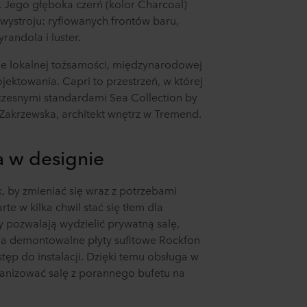
. Jego głęboka czerń (kolor Charcoal)
inistratorem Twoim danych osobowych.
wystroju: ryflowanych frontów baru,
randola i luster.
ie lokalnej tożsamości, międzynarodowej
jektowania. Capri to przestrzeń, w której
oczesnymi standardami Sea Collection by
 Zakrzewska, architekt wnętrz w Tremend.
a w designie
, by zmieniać się wraz z potrzebami
arte w kilka chwil stać się tłem dla
 pozwalają wydzielić prywatną salę,
, a demontowalne płyty sufitowe Rockfon
tęp do instalacji. Dzięki temu obsługa w
ganizować salę z porannego bufetu na