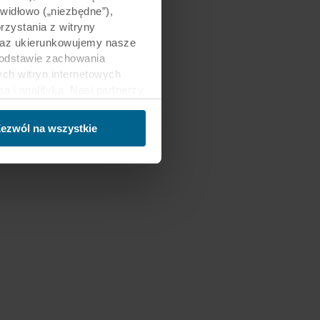
awidłowo („niezbędne”),
zystania z witryny
 oraz ukierunkowujemy nasze
podstawie zachowania
ch witryn internetowych
i analityką. Nasi partnerzy
ości lub które zebrali w
trzecich, między innymi w
ezwól na wszystkie
nie danych oraz fakt, że
sy gromadzonych informacji,
h partnerów oraz czas
ch celach nasze witryny
 za pośrednictwem plików
ej witrynie. Więcej
macje”, zaś na temat
zy innymi, która konkretnie