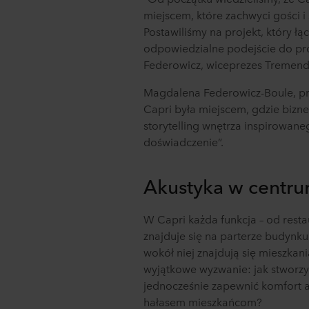
miejscem, które zachwyci gości i
Postawiliśmy na projekt, który łą
odpowiedzialne podejście do pr
Federowicz, wiceprezes Tremend
Magdalena Federowicz-Boule, pr
Capri była miejscem, gdzie biznes
storytelling wnętrza inspirowan
doświadczenie”.
Akustyka w centr
W Capri każda funkcja – od resta
znajduje się na parterze budynk
wokół niej znajdują się mieszkani
wyjątkowe wyzwanie: jak stworzyć
jednocześnie zapewnić komfort 
hałasem mieszkańcom?