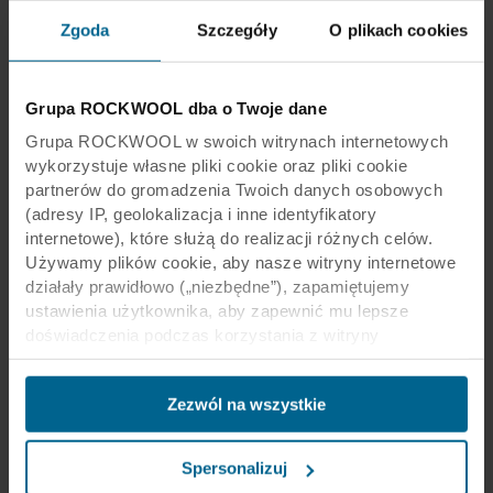
Zgoda
Szczegóły
O plikach cookies
Grupa ROCKWOOL dba o Twoje dane
Grupa ROCKWOOL w swoich witrynach internetowych
wykorzystuje własne pliki cookie oraz pliki cookie
partnerów do gromadzenia Twoich danych osobowych
(adresy IP, geolokalizacja i inne identyfikatory
internetowe), które służą do realizacji różnych celów.
Używamy plików cookie, aby nasze witryny internetowe
działały prawidłowo („niezbędne”), zapamiętujemy
ustawienia użytkownika, aby zapewnić mu lepsze
doświadczenia podczas korzystania z witryny
(„funkcjonalne”), analizujemy jego zachowanie w celu
optymalizacji witryn („statystyczne”) oraz
Zezwól na wszystkie
ukierunkowujemy nasze treści i reklamy w mediach
społecznościowych i zewnętrznych witrynach
internetowych na podstawie zachowania użytkownika na
Spersonalizuj
naszych stronach („marketingowe”). Informacje o Twoim