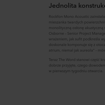
Jednolita konstruk
Rockfon Mono Acoustic zainstalow
mieszanka twardych powierzchni 
monolityczną osłonę akustyczną 
Osborne – Senior Project Manag
wrażeniem, jak sufit podkreśla 
doskonale komponuje się z otocze
atrium, niemal jak aureola” – mó
Teraz The Word stanowi część kra
dobrze przyjęte, czego dowodem 
w pierwszym tygodniu otwarcia.