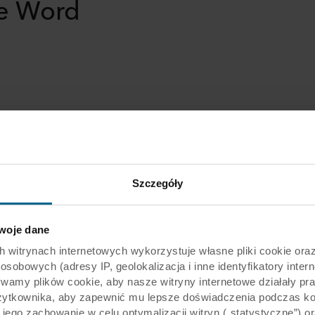
e Word
o
Szczegóły
Director at FaulknerBrowns Architects
 Ceiling and Drywall
tic
oje dane
rynach internetowych wykorzystuje własne pliki cookie oraz 
obowych (adresy IP, geolokalizacja i inne identyfikatory intern
ywamy plików cookie, aby nasze witryny internetowe działały pr
żytkownika, aby zapewnić mu lepsze doświadczenia podczas kor
y jego zachowanie w celu optymalizacji witryn („statystyczne”)