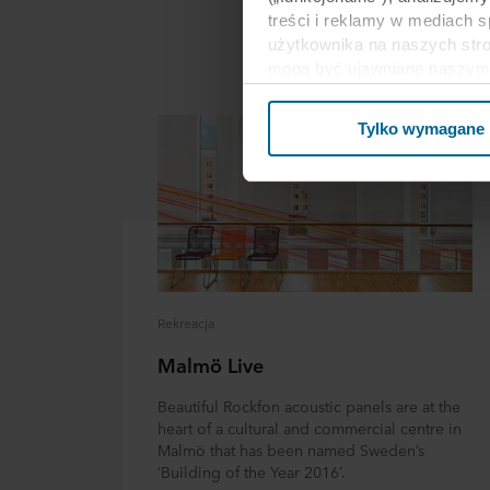
treści i reklamy w mediach 
użytkownika na naszych stro
mogą być ujawniane naszym 
biznesowi mogą łączyć te dan
ramach korzystania z ich us
Tylko wymagane
Stanach Zjednoczonych, a akc
poziom ochrony w kraju trz
Poniżej można znaleźć więce
kto ustanawia poszczególne p
przechowywania każdego plik
internetowe mogą wykorzysty
cookie.
Rekreacja
W dowolnej chwili możesz wy
Malmö Live
informacji na temat korzysta
Beautiful Rockfon acoustic panels are at the
przetwarzania przez nas d
heart of a cultural and commercial centre in
spółka ROCKWOOL jest adm
Malmö that has been named Sweden’s
‘Building of the Year 2016’.