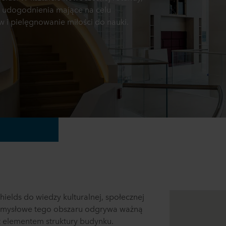
 udogodnienia mające na celu
 i pielęgnowanie miłości do nauki.
elds do wiedzy kulturalnej, społecznej
zemysłowe tego obszaru odgrywa ważną
est elementem struktury budynku.