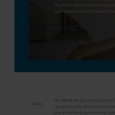
The Word zapewnia innowacyjne
inspirowanie twórczych pomysłów
The Word ma być bramą South Shi
Share
i gospodarczej. Dziedzictwo pr
rolę w realizacji tych ambicji i j