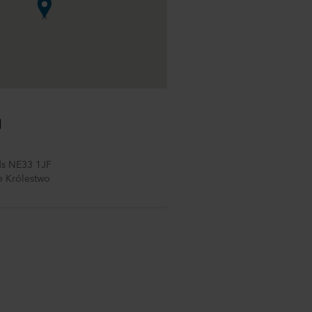
d
e
ds NE33 1JF
 Królestwo