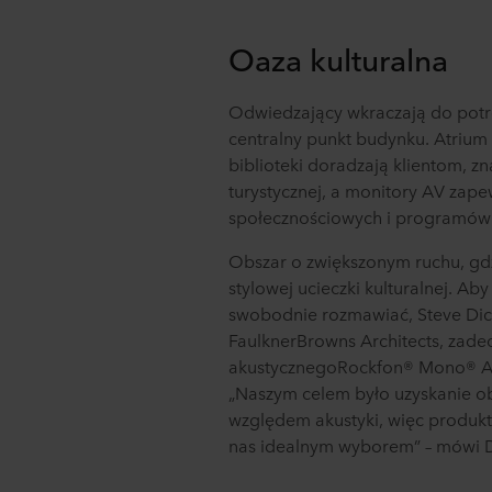
Oaza kulturalna
Odwiedzający wkraczają do potró
centralny punkt budynku. Atrium 
biblioteki doradzają klientom, zna
turystycznej, a monitory AV zap
społecznościowych i programów
Obszar o zwiększonym ruchu, gd
stylowej ucieczki kulturalnej. A
swobodnie rozmawiać, Steve Dick
FaulknerBrowns Architects, zade
akustycznegoRockfon® Mono® Aco
„Naszym celem było uzyskanie o
względem akustyki, więc produkt
nas idealnym wyborem” – mówi D