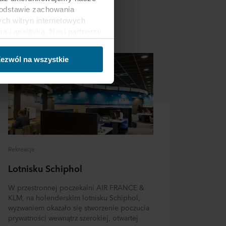
podstawie zachowania
ch witryn internetowych
i analityką. Nasi partnerzy
ości lub które zebrali w
trzecich, między innymi w
ezwól na wszystkie
nie danych oraz fakt, że
sy gromadzonych informacji,
h partnerów oraz czas
ch celach nasze witryny
 za pośrednictwem plików
Rekreacja
ej witrynie. Więcej
Lotnisku Schiphol
macje”, zaś na temat
W przestronnej poczekalni AIR FRANCE &
zy innymi, która konkretnie
KLM, na holenderskim lotnisku Schiphol,
wyzwaniem okazało się stworzenie poczucia
prywatności wewnątrz szerokiej, otwartej