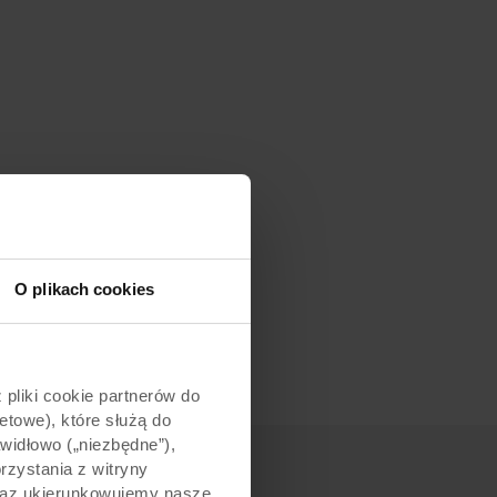
O plikach cookies
pliki cookie partnerów do
etowe), które służą do
awidłowo („niezbędne”),
zystania z witryny
 oraz ukierunkowujemy nasze