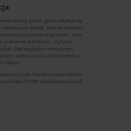
cja
ano wzdłuż galerii, gdzie znajduje się
odbijających dźwięk. Tworząc jednolitą,
wzmacniającą konstrukcję atrium, John
er w Bowmer & Kirkland – był pod
wygląd. „Pod względem estetycznym
niem, zwłaszcza jak otacza jednolicie
wi Osborn.
jobrazu South Shields i zostało bardzo
jest liczba 23 000 odwiedzających już