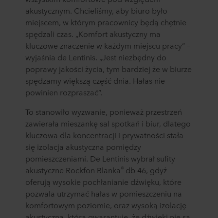
akustycznym. Chcieliśmy, aby biuro było
miejscem, w którym pracownicy będą chętnie
spędzali czas. „Komfort akustyczny ma
kluczowe znaczenie w każdym miejscu pracy” –
wyjaśnia de Lentinis. „Jest niezbędny do
poprawy jakości życia, tym bardziej że w biurze
spędzamy większą część dnia. Hałas nie
powinien rozpraszać”.
To stanowiło wyzwanie, ponieważ przestrzeń
zawierała mieszankę sal spotkań i biur, dlatego
kluczowa dla koncentracji i prywatności stała
się izolacja akustyczna pomiędzy
pomieszczeniami. De Lentinis wybrał sufity
®
akustyczne Rockfon Blanka
db 46, gdyż
oferują wysokie pochłanianie dźwięku, które
pozwala utrzymać hałas w pomieszczeniu na
komfortowym poziomie, oraz wysoką izolację
akustyczną, która gwarantuje, że dźwięki nie są