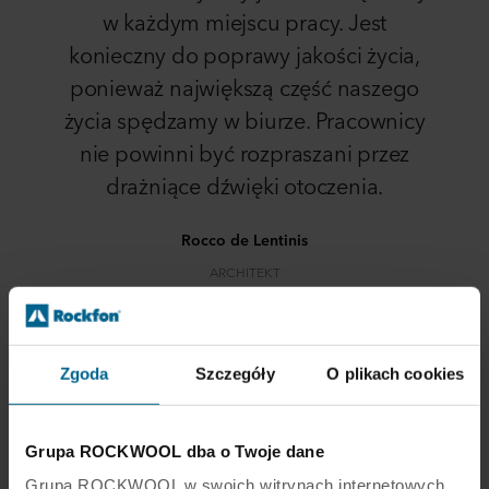
w każdym miejscu pracy. Jest
konieczny do poprawy jakości życia,
ponieważ największą część naszego
życia spędzamy w biurze. Pracownicy
nie powinni być rozpraszani przez
drażniące dźwięki otoczenia.
Rocco de Lentinis
ARCHITEKT
Zgoda
Szczegóły
O plikach cookies
Tr-Inox
Grupa ROCKWOOL dba o Twoje dane
Grupa ROCKWOOL w swoich witrynach internetowych