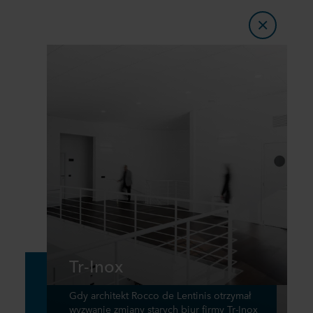
Tr-Inox
Gdy architekt Rocco de Lentinis otrzymał
wyzwanie zmiany starych biur firmy Tr-Inox