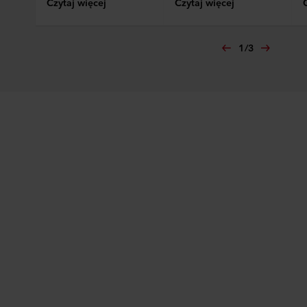
zaś na temat przetwarzania przez nas danych
Czytaj więcej
Czytaj więcej
osobowych w
Polityce prywatności
, gdzie określono
między innymi, która konkretnie spółka ROCKWOOL jest
1
/
3
administratorem Twoim danych osobowych.