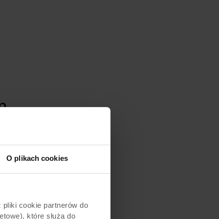
m
O plikach cookies
pliki cookie partnerów do
etowe), które służą do