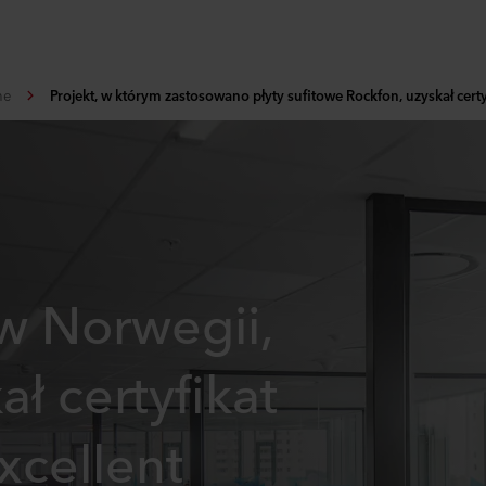
ne
Projekt, w którym zastosowano płyty sufitowe Rockfon, uzyskał cert
w Norwegii,
ał certyfikat
cellent