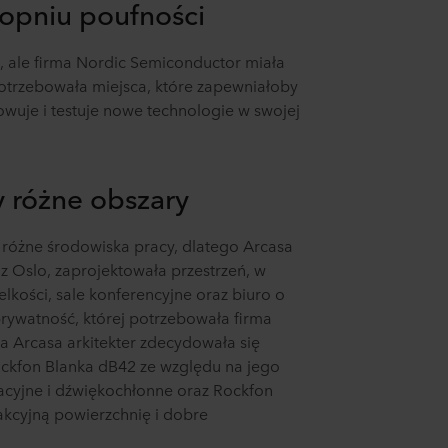
topniu poufności
rm, ale firma Nordic Semiconductor miała
trzebowała miejsca, które zapewniałoby
wuje i testuje nowe technologie w swojej
y różne obszary
ć różne środowiska pracy, dlatego Arcasa
a z Oslo, zaprojektowała przestrzeń, w
ielkości, sale konferencyjne oraz biuro o
rywatność, której potrzebowała firma
 Arcasa arkitekter zdecydowała się
ockfon Blanka dB42 ze względu na jego
acyjne i dźwiękochłonne oraz Rockfon
akcyjną powierzchnię i dobre