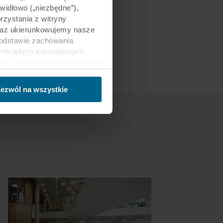
awidłowo („niezbędne”),
zystania z witryny
 oraz ukierunkowujemy nasze
podstawie zachowania
ch witryn internetowych
i analityką. Nasi partnerzy
ości lub które zebrali w
trzecich, między innymi w
ezwól na wszystkie
nie danych oraz fakt, że
sy gromadzonych informacji,
h partnerów oraz czas
ch celach nasze witryny
 za pośrednictwem plików
ej witrynie. Więcej
macje”, zaś na temat
zy innymi, która konkretnie