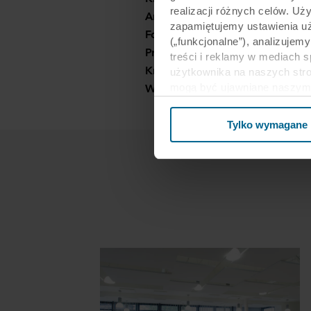
realizacji różnych celów. Uż
Architekt:
Arcasa arkitekter
zapamiętujemy ustawienia u
Fotograf:
Erik Burås
(„funkcjonalne”), analizujem
Produkty:
Rockfon Blanka® dB 
treści i reklamy w mediach 
Krawędzie:
A24
użytkownika na naszych stro
Wymiary:
600 x 600
mogą być ujawniane naszym 
biznesowi mogą łączyć te dan
ramach korzystania z ich us
Tylko wymagane
Stanach Zjednoczonych, a akc
poziom ochrony w kraju trz
Poniżej można znaleźć więce
kto ustanawia poszczególne p
przechowywania każdego plik
internetowe mogą wykorzysty
cookie.
W dowolnej chwili możesz wy
informacji na temat korzysta
przetwarzania przez nas d