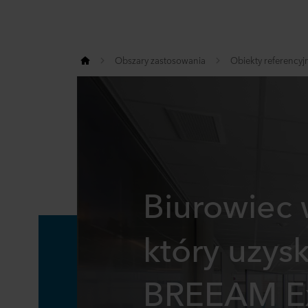
Obszary zastosowania
Obiekty referencyj
Biurowiec 
który uzysk
BREEAM Ex