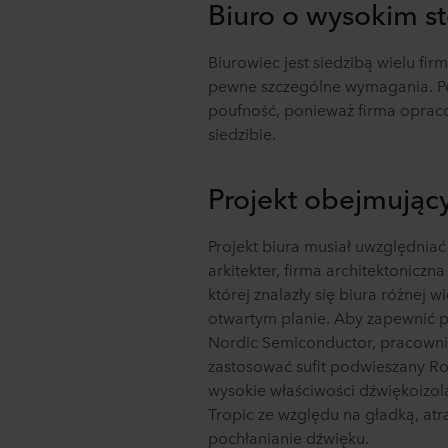
Biuro o wysokim s
Biurowiec jest siedzibą wielu fi
pewne szczególne wymagania. Po
poufność, ponieważ firma opraco
siedzibie.
Projekt obejmując
Projekt biura musiał uwzględnia
arkitekter, firma architektoniczn
której znalazły się biura różnej w
otwartym planie. Aby zapewnić p
Nordic Semiconductor, pracownia
zastosować sufit podwieszany R
wysokie właściwości dźwiękoizol
Tropic ze względu na gładką, atr
pochłanianie dźwięku.