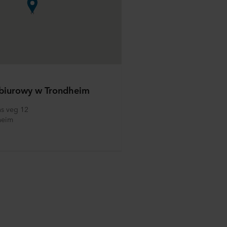
biurowy w Trondheim
ns veg 12
heim 