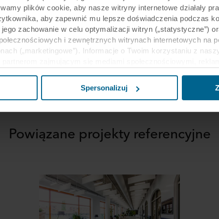
ywamy plików cookie, aby nasze witryny internetowe działały pr
żytkownika, aby zapewnić mu lepsze doświadczenia podczas kor
y jego zachowanie w celu optymalizacji witryn („statystyczne”)
43
społecznościowych i zewnętrznych witrynach internetowych na 
nach („marketingowe”). Informacje o Twoim korzystaniu z naszy
partnerom zajmującym się mediami społecznościowymi, reklamą 
e z innymi informacjami, które zostały im przekazane w przeszł
ług. Partner może mieć siedzibę w niezabezpieczonych krajach 
Spersonalizuj
Z
eptując pliki cookie przyjmujesz do wiadomości takie przesyła
ecim może nie być taki sam jak w UE/EOG.
j informacji na temat celów gromadzenia informacji, ogólne opi
Powiązane projekty referencyjne
liki cookie, linki do polityki prywatności naszych potencjalnyc
u cookie na urządzeniach końcowych. To Ty decydujesz, w jaki
wać pliki cookie, a tym samym przetwarzać informacje o Tobie
cofać swoją zgodę w deklaracji dotyczącej plików cookie w nasz
nia przez nas z plików cookie można znaleźć w rozdziale „Infor
anych osobowych w
Polityce prywatności
, gdzie określono międ