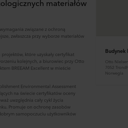
ologicznych materiałów
 wymagania związane z ochroną
ejsze, zwłaszcza przy wyborze materiałów
Budynek 
 projektów, które uzyskały certyfikat
orzeniu kolejnych, a biurowiec przy Otto
Otto Nielse
7052 Trond
jektem BREEAM Excellent w mieście
Norwegia
ablishment Environmental Assessment
ących na świecie certyfikatów oceny
aż uwzględnia cały cykl życia
nku. Promuje on ochronę zasobów
na dobrym samopoczuciu użytkowników