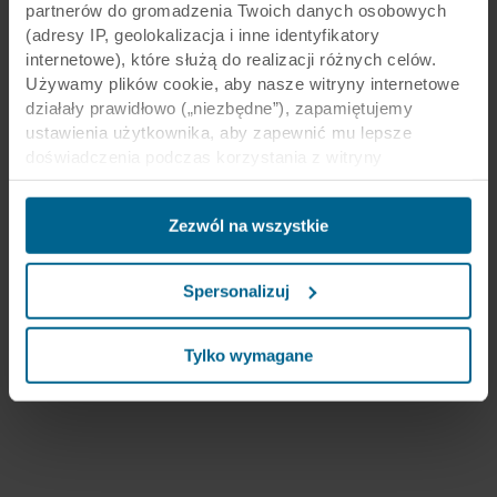
partnerów do gromadzenia Twoich danych osobowych
(adresy IP, geolokalizacja i inne identyfikatory
internetowe), które służą do realizacji różnych celów.
Używamy plików cookie, aby nasze witryny internetowe
działały prawidłowo („niezbędne”), zapamiętujemy
ustawienia użytkownika, aby zapewnić mu lepsze
doświadczenia podczas korzystania z witryny
(„funkcjonalne”), analizujemy jego zachowanie w celu
optymalizacji witryn („statystyczne”) oraz
Zezwól na wszystkie
ukierunkowujemy nasze treści i reklamy w mediach
społecznościowych i zewnętrznych witrynach
internetowych na podstawie zachowania użytkownika na
Spersonalizuj
naszych stronach („marketingowe”). Informacje o Twoim
korzystaniu z naszych witryn internetowych mogą być
ujawniane naszym partnerom zajmującym się mediami
Tylko wymagane
społecznościowymi, reklamą i analityką. Nasi partnerzy
biznesowi mogą łączyć te dane z innymi informacjami,
które zostały im przekazane w przeszłości lub które
zebrali w ramach korzystania z ich usług. Partner może
mieć siedzibę w niezabezpieczonych krajach trzecich,