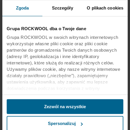
Zgoda
Szczegóły
O plikach cookies
Grupa ROCKWOOL dba o Twoje dane
Grupa ROCKWOOL w swoich witrynach internetowych
wykorzystuje własne pliki cookie oraz pliki cookie
partnerów do gromadzenia Twoich danych osobowych
(adresy IP, geolokalizacja i inne identyfikatory
internetowe), które służą do realizacji różnych celów.
Używamy plików cookie, aby nasze witryny internetowe
działały prawidłowo („niezbędne”), zapamiętujemy
ustawienia użytkownika, aby zapewnić mu lepsze
doświadczenia podczas korzystania z witryny
(„funkcjonalne”), analizujemy jego zachowanie w celu
optymalizacji witryn („statystyczne”) oraz
Zezwól na wszystkie
ukierunkowujemy nasze treści i reklamy w mediach
społecznościowych i zewnętrznych witrynach
internetowych na podstawie zachowania użytkownika na
Spersonalizuj
naszych stronach („marketingowe”). Informacje o Twoim