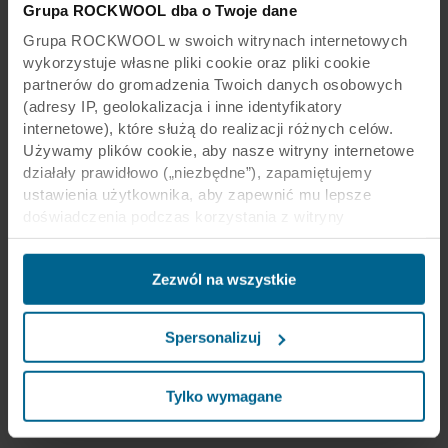
Grupa ROCKWOOL dba o Twoje dane
Grupa ROCKWOOL w swoich witrynach internetowych
wykorzystuje własne pliki cookie oraz pliki cookie
partnerów do gromadzenia Twoich danych osobowych
(adresy IP, geolokalizacja i inne identyfikatory
internetowe), które służą do realizacji różnych celów.
Używamy plików cookie, aby nasze witryny internetowe
działały prawidłowo („niezbędne”), zapamiętujemy
ustawienia użytkownika, aby zapewnić mu lepsze
doświadczenia podczas korzystania z witryny
(„funkcjonalne”), analizujemy jego zachowanie w celu
optymalizacji witryn („statystyczne”) oraz
Zezwól na wszystkie
ukierunkowujemy nasze treści i reklamy w mediach
społecznościowych i zewnętrznych witrynach
internetowych na podstawie zachowania użytkownika na
Spersonalizuj
naszych stronach („marketingowe”). Informacje o Twoim
korzystaniu z naszych witryn internetowych mogą być
ujawniane naszym partnerom zajmującym się mediami
Tylko wymagane
społecznościowymi, reklamą i analityką. Nasi partnerzy
biznesowi mogą łączyć te dane z innymi informacjami,