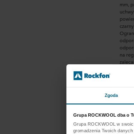
mm, pr
uchwyt
powier
czarny
Ograni
odporn
odporn
na reg
zaleca
Zgoda
Grupa ROCKWOOL dba o Tw
Grupa ROCKWOOL w swoich wit
gromadzenia Twoich danych os