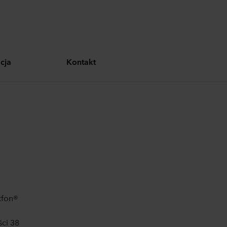
cja
Kontakt
kfon®
ci 38