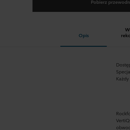
Pobierz przewod
Wł
Opis
rek
Dostę
Specja
Każdy
Rockfo
VertiQ
obwodo