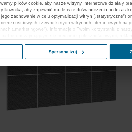
ywamy plików cookie, aby nasze witryny internetowe działały pr
żytkownika, aby zapewnić mu lepsze doświadczenia podczas kor
y jego zachowanie w celu optymalizacji witryn („statystyczne”)
społecznościowych i zewnętrznych witrynach internetowych na 
nach („marketingowe”). Informacje o Twoim korzystaniu z naszy
partnerom zajmującym się mediami społecznościowymi, reklamą 
e z innymi informacjami, które zostały im przekazane w przeszł
ług. Partner może mieć siedzibę w niezabezpieczonych krajach 
Spersonalizuj
Z
eptując pliki cookie przyjmujesz do wiadomości takie przesyła
ecim może nie być taki sam jak w UE/EOG.
j informacji na temat celów gromadzenia informacji, ogólne opi
liki cookie, linki do polityki prywatności naszych potencjalnyc
u cookie na urządzeniach końcowych. To Ty decydujesz, w jaki
wać pliki cookie, a tym samym przetwarzać informacje o Tobie
cofać swoją zgodę w deklaracji dotyczącej plików cookie w nasz
nia przez nas z plików cookie można znaleźć w rozdziale „Infor
anych osobowych w
Polityce prywatności
, gdzie określono międ