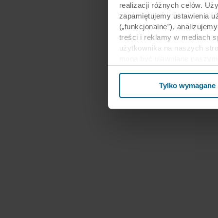
realizacji różnych celów. Uż
zapamiętujemy ustawienia u
(„funkcjonalne”), analizujem
treści i reklamy w mediach 
użytkownika na naszych stro
mogą być ujawniane naszym 
biznesowi mogą łączyć te dan
ramach korzystania z ich us
Tylko wymagane
Stanach Zjednoczonych, a akc
poziom ochrony w kraju trz
Poniżej można znaleźć więce
kto ustanawia poszczególne p
przechowywania każdego plik
internetowe mogą wykorzysty
cookie.
W dowolnej chwili możesz wy
informacji na temat korzysta
przetwarzania przez nas d