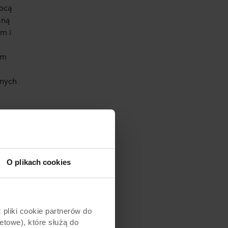
mocą
aną
m i
em
onych
O plikach cookies
pliki cookie partnerów do
etowe), które służą do