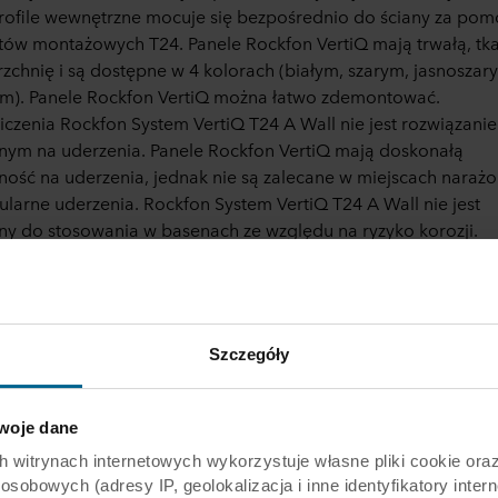
ofile wewnętrzne mocuje się bezpośrednio do ściany za po
ów montażowych T24. Panele Rockfon VertiQ mają trwałą, tk
zchnię i są dostępne w 4 kolorach (białym, szarym, jasnoszary
m). Panele Rockfon VertiQ można łatwo zdemontować.
czenia Rockfon System VertiQ T24 A Wall nie jest rozwiązani
ym na uderzenia. Panele Rockfon VertiQ mają doskonałą
ość na uderzenia, jednak nie są zalecane w miejscach naraż
ularne uderzenia. Rockfon System VertiQ T24 A Wall nie jest
ny do stosowania w basenach ze względu na ryzyko korozji.
Szczegóły
oje dane
rynach internetowych wykorzystuje własne pliki cookie oraz 
obowych (adresy IP, geolokalizacja i inne identyfikatory intern