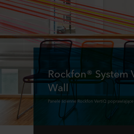
Rockfon® System 
Wall
Panele ścienne Rockfon VertiQ poprawiające