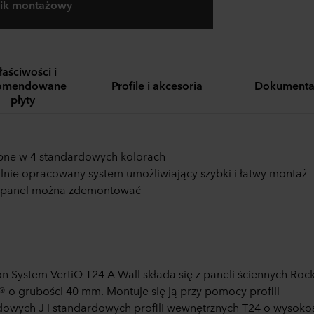
nik montażowy
aściwości i
omendowane
Profile i akcesoria
Dokumenta
płyty
pne w 4 standardowych kolorach
lnie opracowany system umożliwiający szybki i łatwy montaż
 panel można zdemontować
n System VertiQ T24 A Wall składa się z paneli ściennych Roc
® o grubości 40 mm. Montuje się ją przy pomocy profili
wych J i standardowych profili wewnętrznych T24 o wysokoś