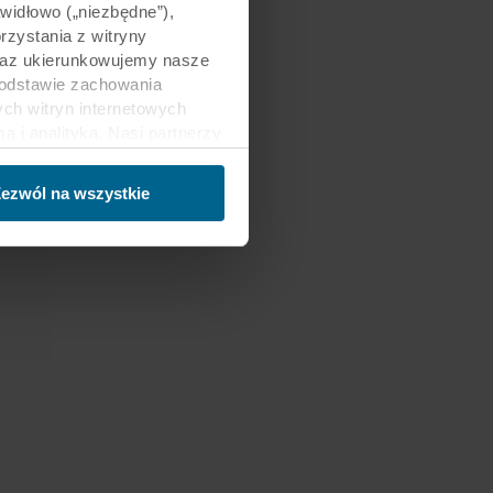
awidłowo („niezbędne”),
zystania z witryny
 oraz ukierunkowujemy nasze
podstawie zachowania
ch witryn internetowych
i analityką. Nasi partnerzy
ości lub które zebrali w
trzecich, między innymi w
ezwól na wszystkie
nie danych oraz fakt, że
sy gromadzonych informacji,
h partnerów oraz czas
ch celach nasze witryny
 za pośrednictwem plików
ej witrynie. Więcej
macje”, zaś na temat
zy innymi, która konkretnie