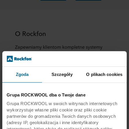
O Rockfon
Zapewniamy klientom kompletne systemy
sufitów, na które składają się płyty sufitowe z
wełny skalnej oraz konstrukcje nośne i
akcesoria do ich montażu. Nasze rozwiązania
są szybkim i prostym sposobem kreowania
Zgoda
Szczegóły
O plikach cookies
pięknych, komfortowych wnętrz. Łatwe w
montażu i trwałe, chronią ludzi przed hałasem i
rozprzestrzenianiem się ognia, przyczyniając
Grupa ROCKWOOL dba o Twoje dane
się do powstawania budynków zgodnych z
Grupa ROCKWOOL w swoich witrynach internetowych
ideą zrównoważonego rozwoju.
wykorzystuje własne pliki cookie oraz pliki cookie
partnerów do gromadzenia Twoich danych osobowych
O nas
(adresy IP, geolokalizacja i inne identyfikatory
internetowe), które służą do realizacji różnych celów.