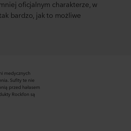
niej oficjalnym charakterze, w
tak bardzo, jak to możliwe
eni medycznych
a. Sufity te nie
ronią przed hałasem
dukty Rockfon są