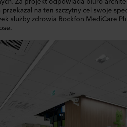
nych. Za projekt odpowiada biuro archit
przekazał na ten szczytny cel swoje specj
ek służby zdrowia Rockfon MediCare Pl
pse.