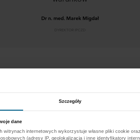
Dr n. med. Marek Migdał
DYREKTOR IPCZD
Projekt Kuryłowicz & Associates
waniem dla architektów opracowujących projekt: arch. Aleks
arzyny Woźniak oraz arch. Piotra Żabickiego z biura Kuryłowicz
Szczegóły
estrzeni zgodnie z potrzebami wszystkich użytkowników przy 
Izby Przyjęć.
oje dane
tala dziecięcego odpowiada za stworzenie odpowiedniej atmosf
unom komfort, bezpieczeństwo i zdrowie. Ogromny wpływ na 
rynach internetowych wykorzystuje własne pliki cookie oraz 
obowych (adresy IP, geolokalizacja i inne identyfikatory intern
jących tu dzieci i młodzieży ma estetyka i standard wnętrz szp