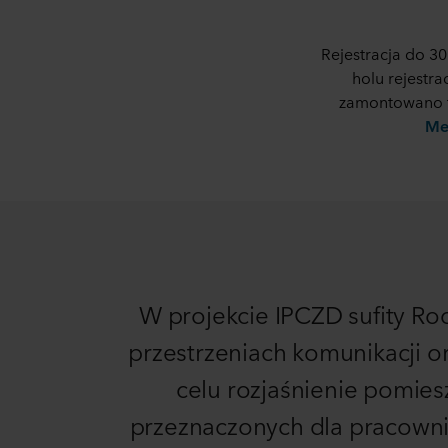
spółka ROCKWOOL jest adm
Rejestracja do 30
holu rejestr
zamontowano 
Me
W projekcie IPCZD sufity Ro
przestrzeniach komunikacji o
celu rozjaśnienie pomies
przeznaczonych dla pracowni