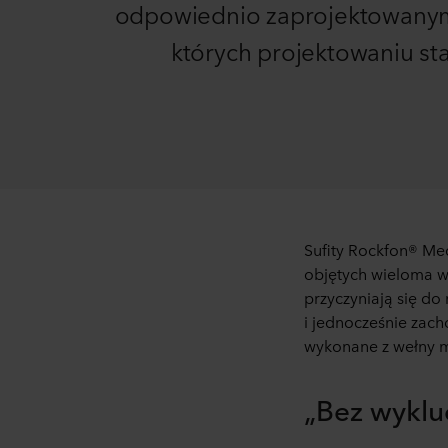
odpowiednio zaprojektowanym o
których projektowaniu sta
Sufity Rockfon® Me
objętych wieloma w
przyczyniają się do
i jednocześnie zach
wykonane z wełny mi
„Bez wyklu