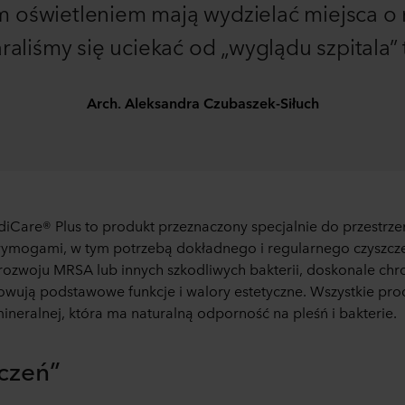
świetleniem mają wydzielać miejsca o m
raliśmy się uciekać od „wyglądu szpitala” 
Arch. Aleksandra Czubaszek-Siłuch
diCare® Plus to produkt przeznaczony specjalnie do przestrz
ymogami, w tym potrzebą dokładnego i regularnego czyszczeni
 rozwoju MRSA lub innych szkodliwych bakterii, doskonale ch
owują podstawowe funkcje i walory estetyczne. Wszystkie pro
neralnej, która ma naturalną odporność na pleśń i bakterie.
czeń”