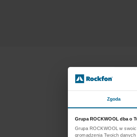
Największym wyz
Siłuch, arch. Kat
Zgoda
reorganizacja prz
Grupa ROCKWOOL dba o Tw
Architektura szpi
pacjentom i opiek
Grupa ROCKWOOL w swoich wit
gromadzenia Twoich danych os
przebywa