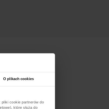
andry Czubaszek-
 & Associates była
O plikach cookies
zachowaniu funkcji
ery, która zapewni
komfort psychiczny
pliki cookie partnerów do
etowe), które służą do
italnych.