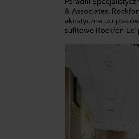
Poradni Specjalistycz
& Associates. Rockfon 
akustyczne do placów
sufitowe Rockfon Ecli
Share