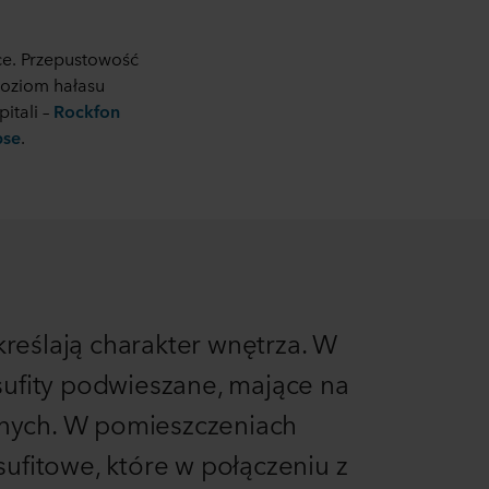
sce. Przepustowość
poziom hałasu
itali –
Rockfon
pse
.
reślają charakter wnętrza. W
sufity podwieszane, mające na
ólnych. W pomieszczeniach
fitowe, które w połączeniu z