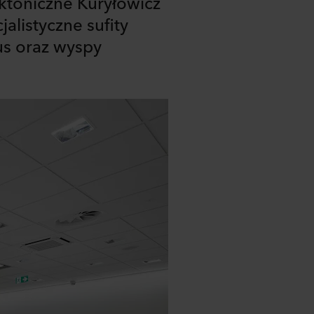
ektoniczne Kuryłowicz
alistyczne sufity
us oraz wyspy