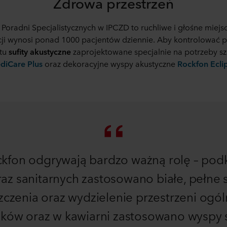
Zdrowa przestrzeń
inistratorem Twoim danych osobowych.
 Poradni Specjalistycznych w IPCZD to ruchliwe i głośne miej
acji wynosi ponad 1000 pacjentów dziennie. Aby kontrolować 
tu
sufity akustyczne
zaprojektowane specjalnie na potrzeby szp
diCare Plus
oraz dekoracyjne wyspy akustyczne
Rockfon Ecli
ckfon odgrywają bardzo ważną rolę – podk
raz sanitarnych zastosowano białe, pełne 
zczenia oraz wydzielenie przestrzeni og
ków oraz w kawiarni zastosowano wyspy su