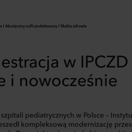
a I Akustyczny sufit podwieszany I Służba zdrowia
estracja w IPCZD 
e i nowocześnie
szpitali pediatrycznych w Polsce – Insty
eszedł kompleksową modernizację przestr