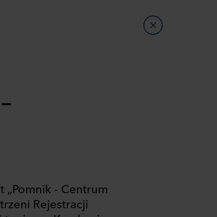
–
tut „Pomnik - Centrum
zeni Rejestracji