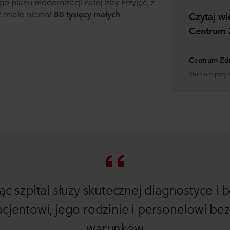
o planu modernizacji całej Izby Przyjęć, z
ć miało niemal
80 tysięcy małych
Czytaj wi
Centrum 
Centrum Zd
Studium przy
ąc szpital służy skutecznej diagnostyce 
cjentowi, jego rodzinie i personelowi b
warunków