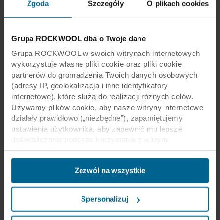
Zgoda
Szczegóły
O plikach cookies
Grupa ROCKWOOL dba o Twoje dane
Grupa ROCKWOOL w swoich witrynach internetowych
wykorzystuje własne pliki cookie oraz pliki cookie
partnerów do gromadzenia Twoich danych osobowych
(adresy IP, geolokalizacja i inne identyfikatory
internetowe), które służą do realizacji różnych celów.
Używamy plików cookie, aby nasze witryny internetowe
działały prawidłowo („niezbędne”), zapamiętujemy
ustawienia użytkownika, aby zapewnić mu lepsze
doświadczenia podczas korzystania z witryny
(„funkcjonalne”), analizujemy jego zachowanie w celu
optymalizacji witryn („statystyczne”) oraz
Zezwól na wszystkie
ukierunkowujemy nasze treści i reklamy w mediach
społecznościowych i zewnętrznych witrynach
internetowych na podstawie zachowania użytkownika na
Spersonalizuj
naszych stronach („marketingowe”). Informacje o Twoim
korzystaniu z naszych witryn internetowych mogą być