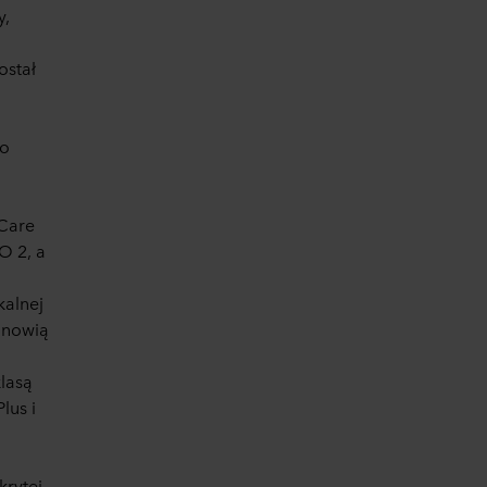
y,
ostał
do
iCare
O 2, a
kalnej
anowią
lasą
lus i
krytej