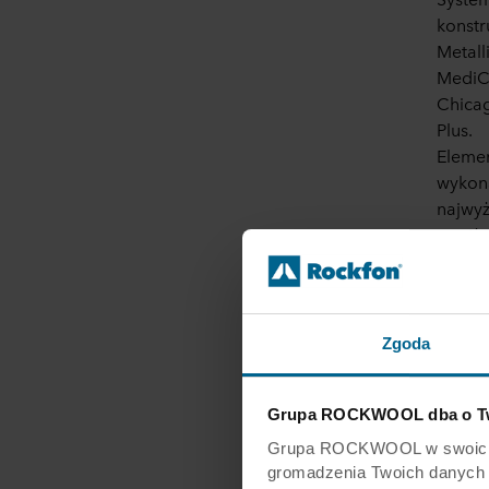
konstr
Metall
MediCa
Chicag
Plus.
Elemen
wykona
najwyż
poniże
Akceso
korozj
Obie k
poprze
Zgoda
większ
możliw
Grupa ROCKWOOL dba o Tw
Grupa ROCKWOOL w swoich wit
gromadzenia Twoich danych os