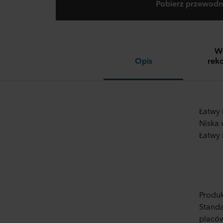
Pobierz przewod
Wł
Opis
rek
Łatwy 
Niska 
Łatwy 
Produk
Standa
placów