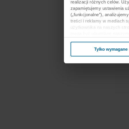
realizacji różnych celów. Uż
zapamiętujemy ustawienia u
(„funkcjonalne”), analizujem
treści i reklamy w mediach 
użytkownika na naszych stro
mogą być ujawniane naszym 
biznesowi mogą łączyć te dan
ramach korzystania z ich us
Tylko wymagane
Stanach Zjednoczonych, a akc
poziom ochrony w kraju trz
Poniżej można znaleźć więce
kto ustanawia poszczególne p
przechowywania każdego plik
internetowe mogą wykorzysty
cookie.
W dowolnej chwili możesz wy
informacji na temat korzysta
przetwarzania przez nas d
spółka ROCKWOOL jest adm