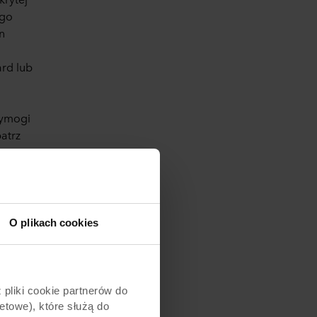
ago
n
ard lub
wymogi
atrz
 przed
ię
O plikach cookies
pliki cookie partnerów do
etowe), które służą do