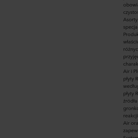
obowią
czysto
Asorty
specja
Produk
właści
różnyc
przyjęć
charak
Air i 
płyty 
według
płyty 
źródła
gronko
reakcj
Air or
zapew
System