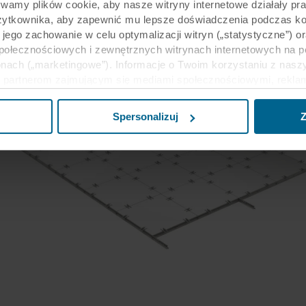
ywamy plików cookie, aby nasze witryny internetowe działały pr
żytkownika, aby zapewnić mu lepsze doświadczenia podczas kor
y jego zachowanie w celu optymalizacji witryn („statystyczne”)
społecznościowych i zewnętrznych witrynach internetowych na 
nach („marketingowe”). Informacje o Twoim korzystaniu z naszy
partnerom zajmującym się mediami społecznościowymi, reklamą 
e z innymi informacjami, które zostały im przekazane w przeszł
ług. Partner może mieć siedzibę w niezabezpieczonych krajach 
Spersonalizuj
Z
eptując pliki cookie przyjmujesz do wiadomości takie przesyła
ecim może nie być taki sam jak w UE/EOG.
j informacji na temat celów gromadzenia informacji, ogólne opi
liki cookie, linki do polityki prywatności naszych potencjalnyc
u cookie na urządzeniach końcowych. To Ty decydujesz, w jaki
wać pliki cookie, a tym samym przetwarzać informacje o Tobie
cofać swoją zgodę w deklaracji dotyczącej plików cookie w nasz
nia przez nas z plików cookie można znaleźć w rozdziale „Infor
anych osobowych w
Polityce prywatności
, gdzie określono międ
inistratorem Twoim danych osobowych.