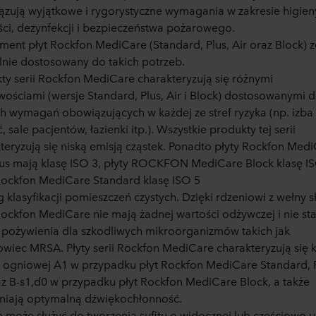
zują wyjątkowe i rygorystyczne wymagania w zakresie higien
ści, dezynfekcji i bezpieczeństwa pożarowego.
ment płyt Rockfon MediCare (Standard, Plus, Air oraz Block) z
lnie dostosowany do takich potrzeb.
ty serii Rockfon MediCare charakteryzują się różnymi
wościami (wersje Standard, Plus, Air i Block) dostosowanymi 
h wymagań obowiązujących w każdej ze stref ryzyka (np. izba
, sale pacjentów, łazienki itp.). Wszystkie produkty tej serii
teryzują się niską emisją cząstek. Ponadto płyty Rockfon Med
Plus mają klasę ISO 3, płyty ROCKFON MediCare Block klasę IS
Rockfon MediCare Standard klasę ISO 5
 klasyfikacji pomieszczeń czystych. Dzięki rdzeniowi z wełny s
Rockfon MediCare nie mają żadnej wartości odżywczej i nie st
 pożywienia dla szkodliwych mikroorganizmów takich jak
wiec MRSA. Płyty serii Rockfon MediCare charakteryzują się k
i ogniowej A1 w przypadku płyt Rockfon MediCare Standard, P
az B-s1,d0 w przypadku płyt Rockfon MediCare Block, a także
niają optymalną dźwiękochłonność.
 może służyć do tworzenia sufitu o widocznej lub częściowo u