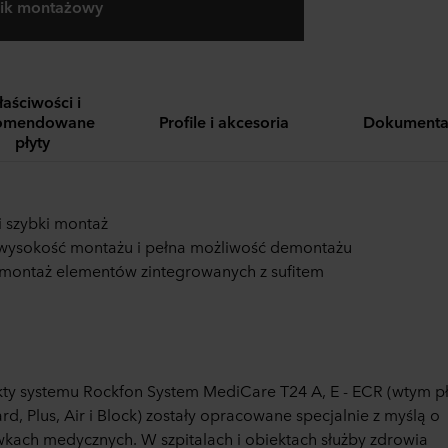
nik montażowy
aściwości i
omendowane
Profile i akcesoria
Dokumenta
płyty
i szybki montaż
wysokość montażu i pełna możliwość demontażu
montaż elementów zintegrowanych z sufitem
ty systemu Rockfon System MediCare T24 A, E - ECR (wtym pł
rd, Plus, Air i Block) zostały opracowane specjalnie z myślą o
kach medycznych. W szpitalach i obiektach służby zdrowia