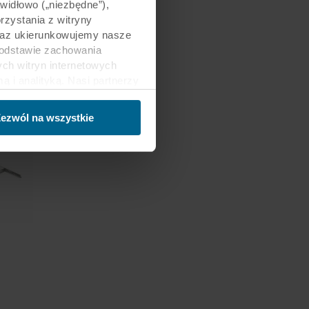
awidłowo („niezbędne”),
zystania z witryny
 oraz ukierunkowujemy nasze
podstawie zachowania
ch witryn internetowych
i analityką. Nasi partnerzy
ości lub które zebrali w
trzecich, między innymi w
ezwól na wszystkie
nie danych oraz fakt, że
sy gromadzonych informacji,
h partnerów oraz czas
ch celach nasze witryny
 za pośrednictwem plików
ej witrynie. Więcej
macje”, zaś na temat
zy innymi, która konkretnie