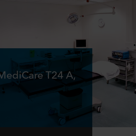
MediCare T24 A,