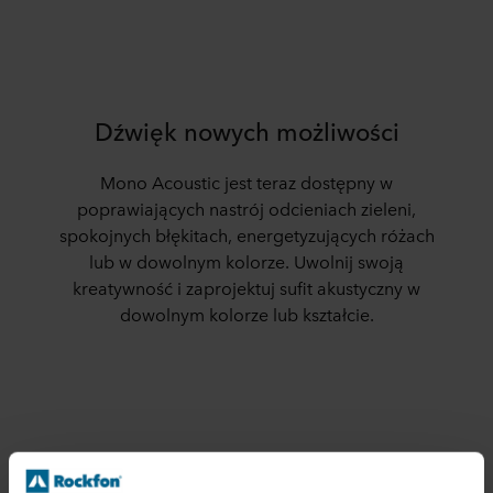
Dźwięk nowych możliwości
Mono Acoustic jest teraz dostępny w
poprawiających nastrój odcieniach zieleni,
spokojnych błękitach, energetyzujących różach
lub w dowolnym kolorze.
Uwolnij swoją
kreatywność i zaprojektuj sufit akustyczny w
dowolnym kolorze lub kształcie.