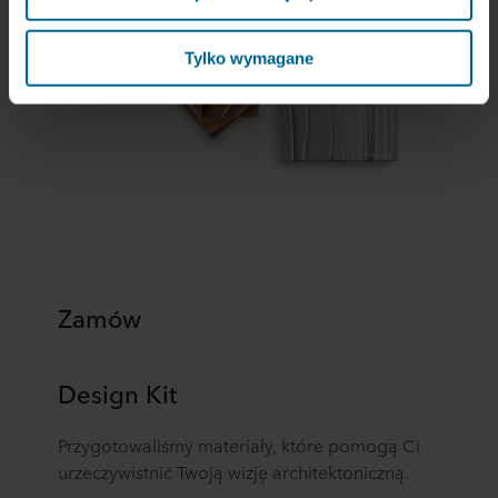
naszych stronach („marketingowe”). Informacje o Twoim
korzystaniu z naszych witryn internetowych mogą być
ujawniane naszym partnerom zajmującym się mediami
Tylko wymagane
społecznościowymi, reklamą i analityką. Nasi partnerzy
biznesowi mogą łączyć te dane z innymi informacjami,
które zostały im przekazane w przeszłości lub które
zebrali w ramach korzystania z ich usług. Partner może
mieć siedzibę w niezabezpieczonych krajach trzecich,
między innymi w Stanach Zjednoczonych, a akceptując
pliki cookie przyjmujesz do wiadomości takie przesyłanie
danych oraz fakt, że poziom ochrony w kraju trzecim
może nie być taki sam jak w UE/EOG.
Zamów
Poniżej można znaleźć więcej informacji na temat celów
gromadzenia informacji, ogólne opisy gromadzonych
informacji, kto ustanawia poszczególne pliki cookie, linki
Design Kit
do polityki prywatności naszych potencjalnych partnerów
oraz czas przechowywania każdego pliku cookie na
Przygotowaliśmy materiały, które pomogą Ci
urządzeniach końcowych. To Ty decydujesz, w jakich
urzeczywistnić Twoją wizję architektoniczną.
celach nasze witryny internetowe mogą wykorzystywać
pliki cookie, a tym samym przetwarzać informacje o