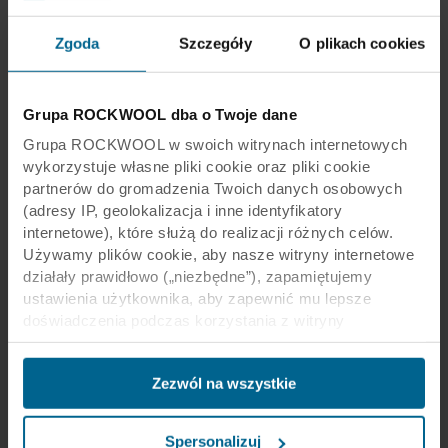
Zgoda
Szczegóły
O plikach cookies
Wiesz już, jaki kolor Ci się podoba?
Grupa ROCKWOOL dba o Twoje dane
Grupa ROCKWOOL w swoich witrynach internetowych
wykorzystuje własne pliki cookie oraz pliki cookie
partnerów do gromadzenia Twoich danych osobowych
Zamów próbkę koloru
(adresy IP, geolokalizacja i inne identyfikatory
internetowe), które służą do realizacji różnych celów.
Używamy plików cookie, aby nasze witryny internetowe
działały prawidłowo („niezbędne”), zapamiętujemy
ustawienia użytkownika, aby zapewnić mu lepsze
doświadczenia podczas korzystania z witryny
(„funkcjonalne”), analizujemy jego zachowanie w celu
optymalizacji witryn („statystyczne”) oraz
Zezwól na wszystkie
ukierunkowujemy nasze treści i reklamy w mediach
społecznościowych i zewnętrznych witrynach
internetowych na podstawie zachowania użytkownika na
Spersonalizuj