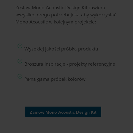
Tobie za pośrednictwem plików cookie.
Zestaw Mono Acoustic Design Kit zawiera
wszystko, czego potrzebujesz, aby wykorzystać
W dowolnej chwili możesz wycofać swoją zgodę w
Mono Acoustic w kolejnym projekcie:
deklaracji dotyczącej plików cookie w naszej witrynie.
Więcej informacji na temat korzystania przez nas z
plików cookie można znaleźć w rozdziale „Informacje”,
zaś na temat przetwarzania przez nas danych
Wysokiej jakości próbka produktu
osobowych w
Polityce prywatności
, gdzie określono
między innymi, która konkretnie spółka ROCKWOOL jest
Broszura Inspiracje - projekty referencyjne
administratorem Twoim danych osobowych.
Pełna gama próbek kolorów
Zamów Mono Acoustic Design Kit