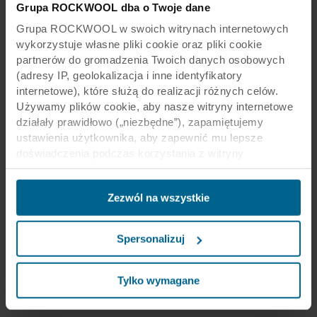
Grupa ROCKWOOL dba o Twoje dane
Grupa ROCKWOOL w swoich witrynach internetowych
wykorzystuje własne pliki cookie oraz pliki cookie
partnerów do gromadzenia Twoich danych osobowych
(adresy IP, geolokalizacja i inne identyfikatory
internetowe), które służą do realizacji różnych celów.
Używamy plików cookie, aby nasze witryny internetowe
działały prawidłowo („niezbędne”), zapamiętujemy
ustawienia użytkownika, aby zapewnić mu lepsze
doświadczenia podczas korzystania z witryny
(„funkcjonalne”), analizujemy jego zachowanie w celu
optymalizacji witryn („statystyczne”) oraz
Zezwól na wszystkie
ukierunkowujemy nasze treści i reklamy w mediach
społecznościowych i zewnętrznych witrynach
internetowych na podstawie zachowania użytkownika na
Spersonalizuj
naszych stronach („marketingowe”). Informacje o Twoim
korzystaniu z naszych witryn internetowych mogą być
ujawniane naszym partnerom zajmującym się mediami
Tylko wymagane
społecznościowymi, reklamą i analityką. Nasi partnerzy
biznesowi mogą łączyć te dane z innymi informacjami,