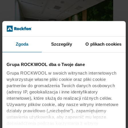
Zgoda
Szczegóły
O plikach cookies
Izolacyjność akustyczna, Zastosowanie specjalne, Sufit Modularny, Systemy Rockfon
Grupa ROCKWOOL dba o Twoje dane
Rockfon® System dB Bandraster A
Grupa ROCKWOOL w swoich witrynach internetowych
Wymiary
600x1200
wykorzystuje własne pliki cookie oraz pliki cookie
Krawędź
A24
partnerów do gromadzenia Twoich danych osobowych
(adresy IP, geolokalizacja i inne identyfikatory
Zobacz produkt
internetowe), które służą do realizacji różnych celów.
Używamy plików cookie, aby nasze witryny internetowe
działały prawidłowo („niezbędne”), zapamiętujemy
Pobierz przewodnik montażowy
ustawienia użytkownika, aby zapewnić mu lepsze
doświadczenia podczas korzystania z witryny