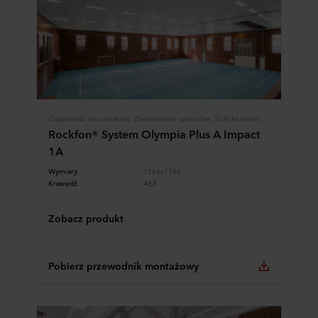
Odporność na uderzenia, Zastosowanie specjalne, Sufit Modularny, Systemy Rockfon
Rockfon® System Olympia Plus A Impact
1A
Wymiary
1166x1166
Krawędź
AEX
Zobacz produkt
Pobierz przewodnik montażowy