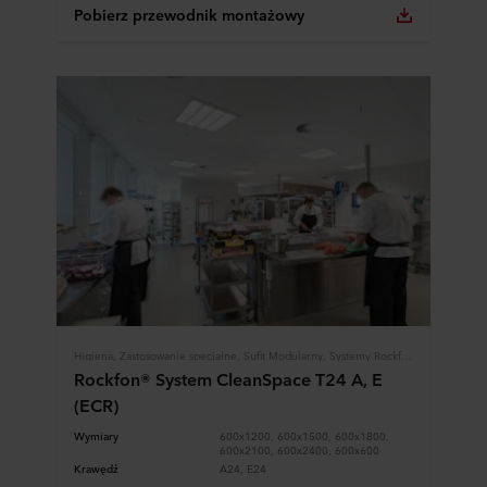
Pobierz przewodnik montażowy
Higiena, Zastosowanie specjalne, Sufit Modularny, Systemy Rockfon
Rockfon® System CleanSpace T24 A, E
(ECR)
Wymiary
600x1200, 600x1500, 600x1800,
600x2100, 600x2400, 600x600
Krawędź
A24, E24