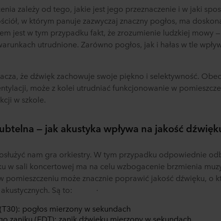
inistratorem Twoim danych osobowych.
nia zależy od tego, jakie jest jego przeznaczenie i w jaki sp
ściół, w którym panuje zazwyczaj znaczny pogłos, ma doskona
m jest w tym przypadku fakt, że zrozumienie ludzkiej mowy — 
arunkach utrudnione. Zarówno pogłos, jak i hałas w tle wpły
acza, że dźwięk zachowuje swoje piękno i selektywność. Obec
ntylacji, może z kolei utrudniać funkcjonowanie w pomieszcze
cji w szkole.
ubtelna — jak akustyka wpływa na jakość dźwięk
osłużyć nam gra orkiestry. W tym przypadku odpowiednie odbi
ku w sali koncertowej ma na celu wzbogacenie brzmienia muzy
w pomieszczeniu może znacznie poprawić jakość dźwięku, o k
ów akustycznych. Są to: ·
(T30): pogłos mierzony w sekundach
o zaniku (EDT): zanik dźwięku mierzony w sekundach