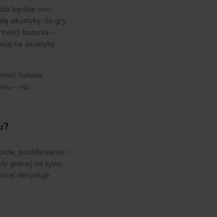
osób będzie ono
łą akustykę do gry
treści kazania —
wają na akustykę
ność hałasu,
niu — np.
u?
cie, pochłanianie i
ki granej na żywo.
tórej decyduje