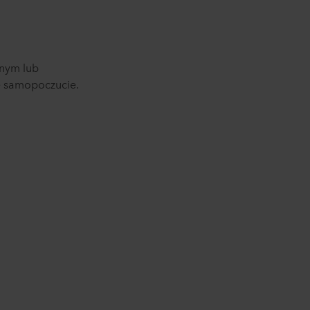
jnym lub
e samopoczucie.