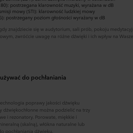
80): postrzegana klarowność muzyki, wyrażana w dB
smisji mowy (STI): klarowność ludzkiej mowy
(G): postrzegany poziom głośności wyrażany w dB
dy znajdziecie się w audytorium, sali prób, pokoju medytacy
owym, zwróćcie uwagę na różne dźwięki i ich wpływ na Wasz
 używać do pochłaniania
 technologia poprawy jakości dźwięku
ły dźwiękochłonne można podzielić na trzy
 i rezonatory. Porowate, miękkie i
 mineralną (skalną), włókna naturalne lub
do pochłaniania dźwięku.