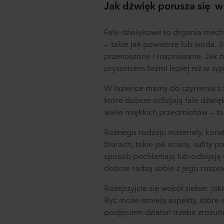
Jak dźwięk porusza się
w 
Fale dźwiękowe to drgania mecha
— takie jak powietrze lub woda. 
przenoszone i rozpraszane. Jak 
prysznicem brzmi lepiej niż w syp
W łazience mamy do czynienia z 
które dobrze odbijają fale dźwię
wiele miękkich przedmiotów — tak
Różnego rodzaju materiały, kons
biurach, takie jak ściany, sufity
sposób pochłaniają lub odbijają d
dobrze radzą sobie z jego rozpr
Rozejrzyjcie się wokół siebie: j
Być może istnieją aspekty, które
podjęciem działań trzeba zrozumi