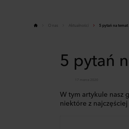
O nas
Aktualności
5 pytań na temat 
5 pytań n
17 marca 2020
W tym artykule nasz 
niektóre z najczęści
Share