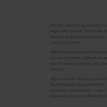
Dźwięk i hałas mogą wpływać na 
negatywny sposób. Doskonała ak
bardziej skupieni, produktywni i,
cieszyć się życiem.
Dźwięk towarzyszy nam nieustann
uczucia i działania. Wpływa na n
uczucia towarzyszą nam, gdy sły
muzykę?
Aby zrozumieć akustykę pomieszc
dźwięk roznosi się w przestrzeni.
wygodnie i zrelaksować — razem 
poprawić akustykę w Waszych po