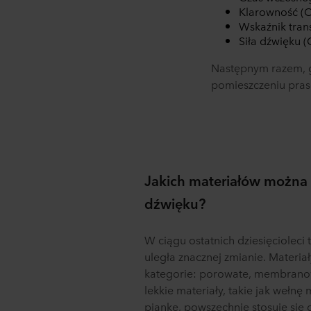
Klarowność (C
Wskaźnik tran
Siła dźwięku 
Następnym razem, g
pomieszczeniu pras
Jakich materiałów można
dźwięku?
W ciągu ostatnich dziesięcioleci
uległa znacznej zmianie. Materia
kategorie: porowate, membranowe
lekkie materiały, takie jak wełnę
piankę, powszechnie stosuje się 