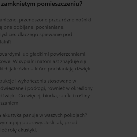
zamkniętym pomieszczeniu?
niczne, przenoszone przez różne nośniki
Są one odbijane, pochłaniane,
myślicie: dlaczego śpiewanie pod
ialni?
twardymi lub gładkimi powierzchniami,
kowe. W sypialni natomiast znajduje się
ich jak łóżko — które pochłaniają dźwięk.
trukcje i wykończenia stosowane w
 podwieszane i podłogi, również w określony
źwięk. Co więcej, biurka, szafki i rośliny
aszaniem.
aka akustyka panuje w waszych pokojach?
 wymagają poprawy. Jeśli tak, przed
eć rolę akustyki.