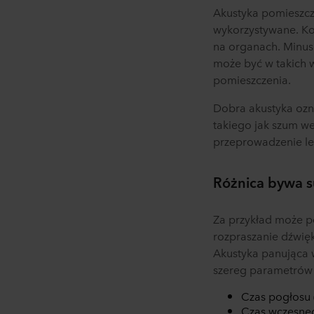
spółka ROCKWOOL jest adm
Akustyka pomieszcze
wykorzystywane. Ko
na organach. Minuse
może być w takich w
pomieszczenia.
Dobra akustyka ozn
takiego jak szum we
przeprowadzenie lek
Różnica bywa s
Za przykład może p
rozpraszanie dźwię
Akustyka panująca 
szereg parametr
Czas pogłosu 
Czas wczesneg