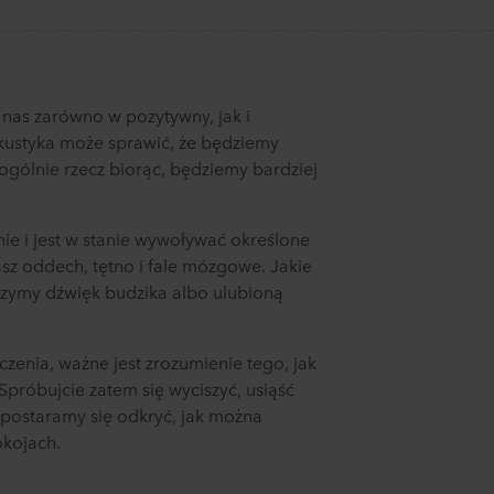
nas zarówno w pozytywny, jak i
ustyka może sprawić, że będziemy
 ogólnie rzecz biorąc, będziemy bardziej
ie i jest w stanie wywoływać określone
asz oddech, tętno i fale mózgowe. Jakie
szymy dźwięk budzika albo ulubioną
zenia, ważne jest zrozumienie tego, jak
 Spróbujcie zatem się wyciszyć, usiąść
postaramy się odkryć, jak można
kojach.