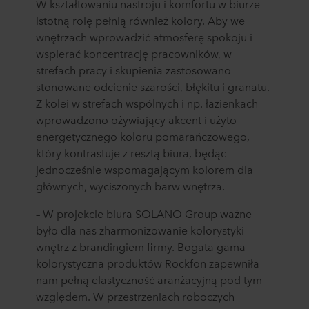
W kształtowaniu nastroju i komfortu w biurze
istotną rolę pełnią również kolory. Aby we
wnętrzach wprowadzić atmosferę spokoju i
wspierać koncentrację pracowników, w
strefach pracy i skupienia zastosowano
stonowane odcienie szarości, błękitu i granatu.
Z kolei w strefach wspólnych i np. łazienkach
wprowadzono ożywiający akcent i użyto
energetycznego koloru pomarańczowego,
który kontrastuje z resztą biura, będąc
jednocześnie wspomagającym kolorem dla
głównych, wyciszonych barw wnętrza.
– W projekcie biura SOLANO Group ważne
było dla nas zharmonizowanie kolorystyki
wnętrz z brandingiem firmy. Bogata gama
kolorystyczna produktów Rockfon zapewniła
nam pełną elastyczność aranżacyjną pod tym
względem. W przestrzeniach roboczych