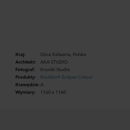
Tobie za pośrednictwem plików cookie.
W dowolnej chwili możesz wycofać swoją zgodę w
deklaracji dotyczącej plików cookie w naszej witrynie.
Więcej informacji na temat korzystania przez nas z
plików cookie można znaleźć w rozdziale „Informacje”,
zaś na temat przetwarzania przez nas danych
osobowych w
Polityce prywatności
, gdzie określono
między innymi, która konkretnie spółka ROCKWOOL jest
Kraj:
Góra Kalwaria, Polska
administratorem Twoim danych osobowych.
Architekt:
AKA STUDIO
Fotograf:
Kroniki Studio
Produkty:
Rockfon® Eclipse Colour
Krawędzie:
A
Wymiary:
1160 x 1160