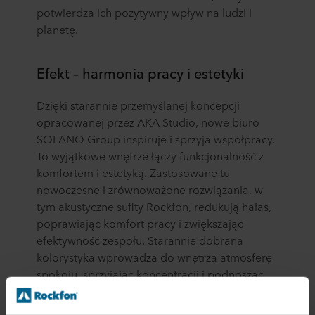
potwierdza ich pozytywny wpływ na ludzi i
planetę.
Efekt – harmonia pracy i estetyki
Dzięki starannie przemyślanej koncepcji
opracowanej przez AKA Studio, nowe biuro
SOLANO Group inspiruje i sprzyja współpracy.
To wyjątkowe wnętrze łączy funkcjonalność z
komfortem i estetyką. Zastosowane tu
nowoczesne i zrównoważone rozwiązania, w
tym akustyczne sufity Rockfon, redukują hałas,
poprawiając komfort pracy i zwiększając
efektywność zespołu. Starannie dobrana
kolorystyka wprowadza do wnętrza atmosferę
spokoju, sprzyjając koncentracji i podnosząc
jakość wykonywanych zadań. W rezultacie
biuro SOLANO Group to nie tylko funkcjonalna