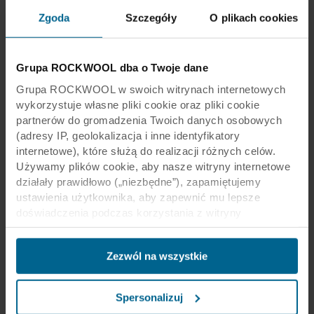
przestrzeń pracy, ale także przyjazne
Zgoda
Szczegóły
O plikach cookies
środowisko, które wspiera zdrowie i dobre
samopoczucie wszystkich pracowników.
Grupa ROCKWOOL dba o Twoje dane
Grupa ROCKWOOL w swoich witrynach internetowych
Zrównoważone biuro zaczyna się
wykorzystuje własne pliki cookie oraz pliki cookie
partnerów do gromadzenia Twoich danych osobowych
od zrównoważonego myślenia!
(adresy IP, geolokalizacja i inne identyfikatory
internetowe), które służą do realizacji różnych celów.
Wywiad z Karoliną Kowalik, architektką i
Używamy plików cookie, aby nasze witryny internetowe
współzałożycielką pracowni AKA Studio
działały prawidłowo („niezbędne”), zapamiętujemy
ustawienia użytkownika, aby zapewnić mu lepsze
Wywiad z Karoliną Kowalik
doświadczenia podczas korzystania z witryny
Więcej
(„funkcjonalne”), analizujemy jego zachowanie w celu
optymalizacji witryn („statystyczne”) oraz
Zezwól na wszystkie
ukierunkowujemy nasze treści i reklamy w mediach
społecznościowych i zewnętrznych witrynach
internetowych na podstawie zachowania użytkownika na
Spersonalizuj
naszych stronach („marketingowe”). Informacje o Twoim