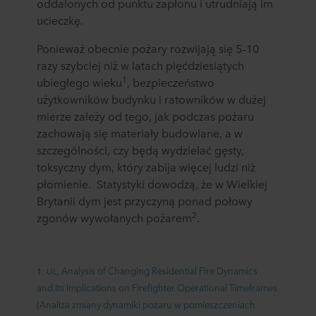
oddalonych od punktu zapłonu i utrudniają im
ucieczkę.
Ponieważ obecnie pożary rozwijają się 5–10
razy szybciej niż w latach pięćdziesiątych
1
ubiegłego wieku
, bezpieczeństwo
użytkowników budynku i ratowników w dużej
mierze zależy od tego, jak podczas pożaru
zachowają się materiały budowlane, a w
szczególności, czy będą wydzielać gęsty,
toksyczny dym, który zabija więcej ludzi niż
płomienie. Statystyki dowodzą, że w Wielkiej
Brytanii dym jest przyczyną ponad połowy
2
zgonów wywołanych pożarem
.
Analysis of Changing Residential Fire Dynamics
1:
UL,
and
Its Implications on Firefighter Operational Timeframes
(Analiza zmiany dynamiki pożaru w pomieszczeniach