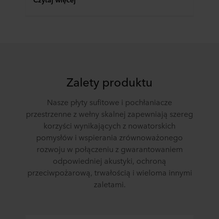
celach nasze witryny internetowe mogą wykorzystywać
pliki cookie, a tym samym przetwarzać informacje o
Tobie za pośrednictwem plików cookie.
W dowolnej chwili możesz wycofać swoją zgodę w
deklaracji dotyczącej plików cookie w naszej witrynie.
Więcej informacji na temat korzystania przez nas z
Zalety produktu
plików cookie można znaleźć w rozdziale „Informacje”,
zaś na temat przetwarzania przez nas danych
Nasze płyty sufitowe i pochłaniacze
osobowych w
Polityce prywatności
, gdzie określono
przestrzenne z wełny skalnej zapewniają szereg
między innymi, która konkretnie spółka ROCKWOOL jest
korzyści wynikających z nowatorskich
administratorem Twoim danych osobowych.
pomysłów i wspierania zrównoważonego
rozwoju w połączeniu z gwarantowaniem
odpowiedniej akustyki, ochroną
przeciwpożarową, trwałością i wieloma innymi
zaletami.