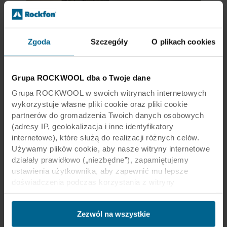
Zgoda
Szczegóły
O plikach cookies
Grupa ROCKWOOL dba o Twoje dane
Nasz sposób myślenia
Grupa ROCKWOOL w swoich witrynach internetowych
wykorzystuje własne pliki cookie oraz pliki cookie
Zrównoważony rozwój i gospodarka
partnerów do gromadzenia Twoich danych osobowych
w obiegu zamkniętym
(adresy IP, geolokalizacja i inne identyfikatory
internetowe), które służą do realizacji różnych celów.
W gospodarce o obiegu zamkniętym produkty
powinny być wykorzystywane jak najdłużej, a po
Używamy plików cookie, aby nasze witryny internetowe
zakończeniu ich użytkowania przetwarzane i
działały prawidłowo („niezbędne”), zapamiętujemy
ponownie użytkowane w największym możliwym
ustawienia użytkownika, aby zapewnić mu lepsze
stopniu.
doświadczenia podczas korzystania z witryny
(„funkcjonalne”), analizujemy jego zachowanie w celu
optymalizacji witryn („statystyczne”) oraz
Czytaj więcej
Zezwól na wszystkie
ukierunkowujemy nasze treści i reklamy w mediach
społecznościowych i zewnętrznych witrynach